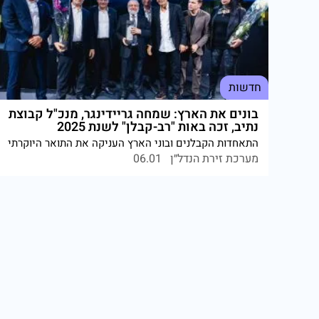
חדשות
בונים את הארץ: שמחה גריידינגר, מנכ"ל קבוצת
נתיב, זכה באות "רב-קבלן" לשנת 2025
התאחדות הקבלנים ובוני הארץ העניקה את התואר היוקרתי
למייסד קבוצת נתיב על 35 שנות עשייה, מקצועיות ותרומה
מערכת זירת הנדל״ן
06.01
לפיתוח ענף הבנייה. גריידינגר: "בנייה היא יצירת תשתית
לדורות הבאים".