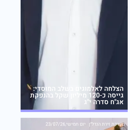
הצלחה לאלמוגים בשלב המוסדי:
גייסה כ-120 מיליון שקל בהנפקת
אג"ח סדרה י"ג
מערכת זירת הנדל״ן
יום חמישי,23/07/26