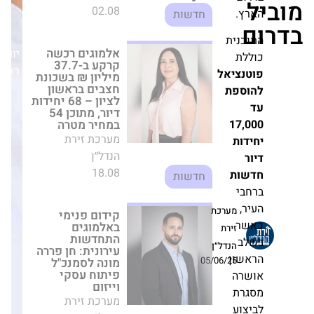
54 במחיר מטרה
ץ.
מערכת זירת הנדל״ן
18.08
חדשות
כנית
יום
לת
ראשון,05/04/26
נציאל
קידום פנימי
באלמוגים
ספת
התחדשות עירונית:
חן פררה מונה
17,
לסמנכ"ל פיתוח
עסקי וייזום
ות
מערכת זירת הנדל״ן
21.01
חדשות
ות
בי
,
תוך שנתיים בלבד:
מערכת
קרדן נדל"ן קיבלה
ר
זירת
אישור ותמ"ל
ב
והשיגה את הרוב
הנדל״ן
הדרוש לפרויקט
שון
05/06/25
פינוי-בינוי בלוד
רה
מערכת זירת הנדל״ן
רת
21.07
חדשות
וע