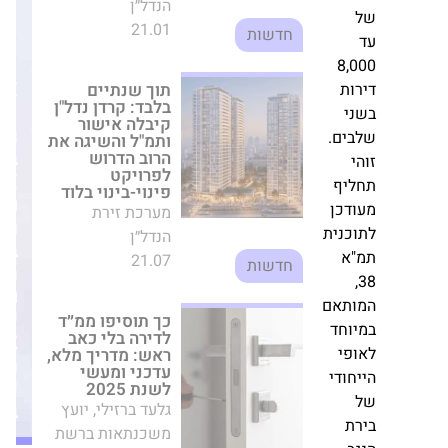
כך תוסיפו ממ״ד
לדירה בלי כאב
8,
ראש: מדריך מלא,
אחרי
ת
עדכני ומעשי לשנת
עסקאות
2025
י
הענק
גלעד ברזילי, יועץ
ים.
בתל
משכנתאות ברשת
אביב:
"דרכנו"
יף
חברת
03.08
חדשות
כן
המימון
נית
ברקת
א
דירות בבאר שבע
מציגה
והנגב למורים
רווח
ושוטרים בהנחות
תאם
של
ענק
חד
19.2
מערכת זירת הנדל״ן
י
מיליון
21.04
חדשות
ודי
שקל
ב-2025
ת
מחדל הקרקעות