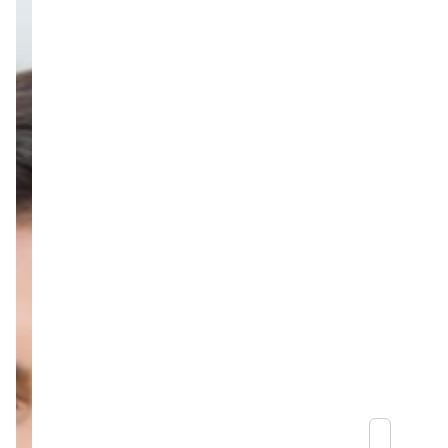
23.06
חדשות
עסקת ענק בנדל"ן:
מגדל תעמיד
אשראי של 200
מיליון ש"ח לקבוצת
שי חי
מערכת זירת הנדל״ן
04.02
חדשות
חם ומחבר: עגלת
הקפה שמפגישה
בין צעירים לדיירי
הגיל השלישי ברמת
השרון
מערכת זירת הנדל״ן
01.06
חדשות