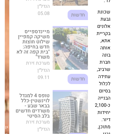
בחיפה: "בית קפה
זה לא משרד"
ת
מערכת זירת
הנדל״ן
ים
09.11
חדשות
ית
טופס 4 למגדל
לוינשטין-כלל
בבאר שבע -
משרדים חדשים
בלב הסיטי
ב,
מערכת זירת
ה
הנדל״ן
ל
22.12
חדשות
ם
ה
למרות המלחמה:
2,10
אופק החזקות
ת
מאכלסת שלושה
פרויקטי בוטיק
בת"א ורמת גן
,
יום
מערכת זירת