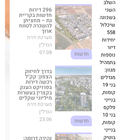
בדרך לחיזוק
הצפון: קק"ל רכשה
דירות בפרויקט
נה
הענק בקצרין
ול
בעשרות מיליוני
שקלים
מערכת זירת
ת
הנדל״ן
23.06
ות
חדשות
יל
:
נהירה דרומה:
ים
הזינוק חסר
התקדים של
פרשקובסקי
התיירות במצפה
גרופ
רמון במהלך
המלחמה
,
עברה
מערכת זירת
י
למשרדים
הנדל״ן
חדשים
06.04
חדשות
בהרצליה
פיתוח