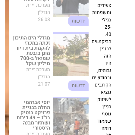
מגדלי הים התיכון
ים
זכתה במכרז
חות
להקמת בית דיור
מוגן בגבעת שמואל
ב-700 מיליון שקל
מערכת זירת
הנדל״ן
ושים
21.07
חדשות
ן
יוסי אברהמי החלה
בבניית פרויקט
ם,
בוטיק בר"ג – 49
דירות ושחזור מבנה
דשים
היסטורי
בים
מערכת זירת
הנדל״ן
וק
05.08
חדשות
ד
מיינדספייס
משיקה קמפיין
שילוט חוצות חדש