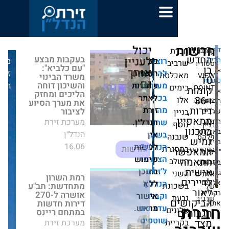
יכול
no
בעקבות מבצע "עם
לעניין
כל
רוצים
מערכת
ב
כלביא": משרד
אותך
להישאר
הזכויות
זירת
סת
הבינוי והשיכון
גם
דוחה הליכים
מעודכנים
שמורות
הנדל״ן
ם
ומחזק את מערך
בכל
לאתר
הסיוע לציבור
מה
זירת
מערכת זירת
שחם
הנדל״ן.
הנדל״ן
אין
בשוק
ה
16.06
חדשות
הנדל"ן?
לעשות
רת
הצטרפו
שימוש
רמת השרון
ל'זירת
בתוכן
מתחדשת: תב"ע
ללא
הנדל"ן'
נת
אושרה ל-270
דירות חדשות
וקבלו
אישור
ם
במתחם ריינס
עדכונים
מראש.
ים
מערכת זירת
שוטפים
ית
הנדל״ן
התחדשות