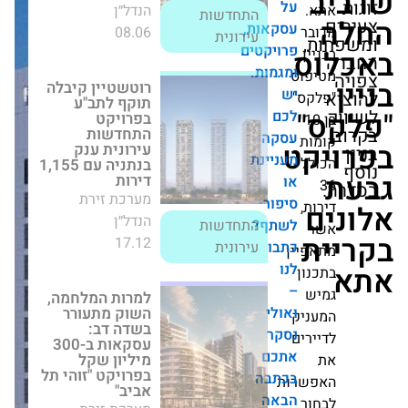
על
08.06
עירונית
עסקאות,
ר
,
פרויקטים
ס
ן
רוטשטיין קיבלה
ומגמות.
וס
תוקף לתב"ע
יש
ס"
בפרויקט
"
לכם
התחדשות עירונית
1
ענק בנתניה עם
עסקה
ת
קט
1,155 דירות
מעניינת
ל
מערכת זירת
או
הנדל״ן
התחדשות
סיפור
,
17.12
עירונית
לשתף?
כתבו
יין
למרות המלחמה,
לנו
ן
השוק מתעורר
–
בשדה דב: עסקאות
ואולי
ב-300 מיליון שקל
יק
בפרויקט "זוהי תל
נסקר
ים
אביב"
אתכם
מערכת זירת
בכתבה
רות
הנדל״ן
הבאה
ר
24.03