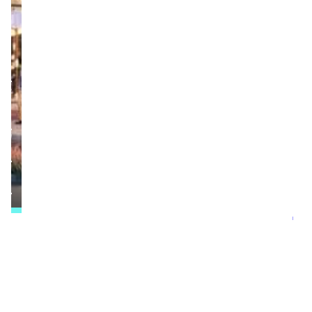
התקבל
היתר
בנייה
למגרש
השני
בפרויקט
"אדרת
ברובע
הבינלאומי"
בלוד