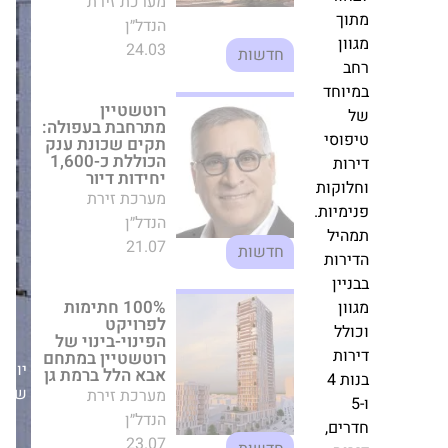
חדשות
רוטשטיין מתרחבת
בעפולה: תקים
חד
שכונת ענק
הכוללת כ-1,600
יחידות דיור
סי
מערכת זירת
הנדל״ן
קות
21.07
חדשות
ות.
ל
100% חתימות
ות
לפרויקט
ן
הפינוי-בינוי של
רוטשטיין במתחם
אבא הלל ברמת גן
מערכת זירת
הנדל״ן
יום
23.07
שישי,12/12/25
חדשות
5
ם,