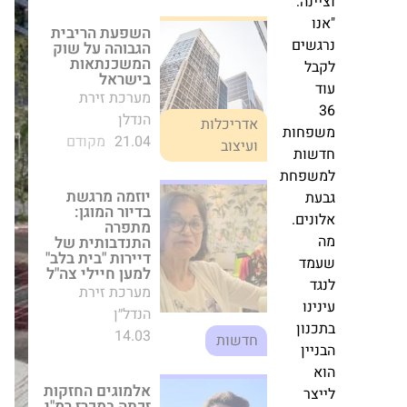
המשכנתאות
ה:
בישראל
מערכת זירת הנדלן
ים
אדריכלות
21.04
מקודם
ועיצוב
יוזמה מרגשת בדיור
חות
המוגן: מתפרה
התנדבותית של
ת
דיירות "בית בלב"
פחת
למען חיילי צה"ל
מערכת זירת
ם.
ארכימדס
הנדל״ן
ומנורה
14.03
חדשות
ד
מבטחים
יעמידו
אלמוגים החזקות
מימון
ו
זכתה במכרז רמ"י
של
ן
לבניית 86 דירות
חדשות בבאר יעקב
כ-1.2
ן
מערכת זירת
מיליארד
הנדל״ן
ש"ח