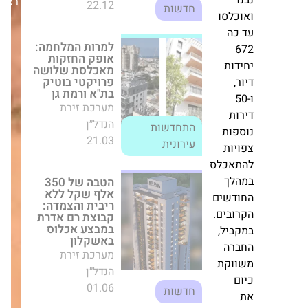
ראשון,02/11/25
הנדל״ן
התחדשות
לסו
21.03
עירונית
הטבה של 350
אלף שקל ללא
ת
ריבית והצמדה:
קבוצת רם אדרת
במבצע אכלוס
באשקלון
מערכת זירת
ות
הנדל״ן
ות
01.06
חדשות
כלס
ך
296 דירות חדשות
שים
בקריית גת –
בים.
מחציתן להשכרה
יל,
לטווח ארוך
מערכת זירת
ה
הנדל״ן
קת
07.08
חדשות