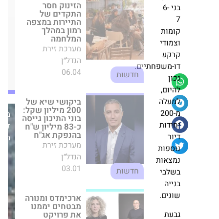
–
,
ביקושי שיא של
550
י
200 מיליון שקל:
בוני התיכון גייסה
מ"ר
ק
כ-83 מיליון ש"ח
של
 6-
בהנפקת אג"ח
חדשנות
מערכת זירת
בבית
ת
הנדל״ן
קוגנייט
י
03.01
חדשות
שפחתיים.
ארכימדס ומנורה
מערכת
מבטחים יממנו את
פרויקט
,
זירת
הפינוי־בינוי של
ה
הנדל״ן
י.ח. דמרי בקריית
20
נורדאו בהיקף של
מעל מיליארד שקל
ת
מערכת זירת
הנדל״ן
התחדשות
ות
09.11
עירונית
ות
י