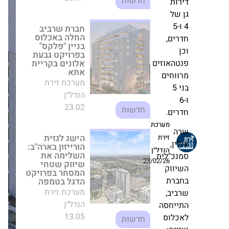
חברת שרביב החלה
באכלוס בניין
"פלקס" בפרויקט
5
גבעת אלונים
בקריית אתא
ם,
מערכת זירת
הנדל״ן
אוזים
23.02
חדשות
חים
5
הישג לגזית
הורייזון בארה"ב:
ם.
השלימה את שיווק
מערכת
שטחי המסחר
בפרויקט הדגל
זירת
,
בטמפה
הנדל״ן
"לית
מערכת זירת
23/02/26
וק
הנדל״ן
ת
13.05
חדשות
ב,
חסה
השפעת הריבית
וס
הגבוהה על שוק