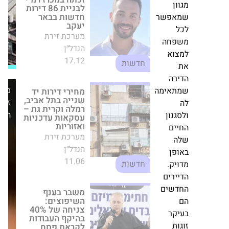
17.12
לפרויקט
חדשות
פינוי
פשר
בינוי
מחירי דירות יד
בפתח
שנייה בתל אביב,
חה
תקווה
רמלה וקרית גת –
א
עסקאות עדכניות
ואזוריות
מערכת זירת
ה
הנדל״ן
מערכת
ימה
11.06
זירת
חדשות
הנדל״ן
ון
ם
משבר בענף
השיפוצים: צניחה
של 40% בהיקף
ן
העבודות לקראת
.
פסח
ים
מערכת זירת
ים
הנדל״ן
26.03
חדשות
ר