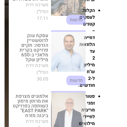
כשותפה בפרויקט
ש"ח.
"EAST PARK"
ביבנה מזרח
הקלות
מערכת זירת הנדל״ן
לעסקים
02.08
חדשות
קטנים
–
מליסרון מסכמת את
דחיית
2025: הרווח זינק
הלוואות
ל-1.86 מיליארד
עד
שקל
מערכת זירת הנדל״ן
2
18.03
מיליון
חדשות
ש"ח
ל-2
אלמוגים מתרחבת
חודשים.
בפתח תקווה: תקים
כ-96 יחידות דיור
פטור
חדשות ברחוב
זמני
שפרינצק
מערכת זירת הנדל״ן
מריבית
התחדשות
10.02
לחיילי
עירונית