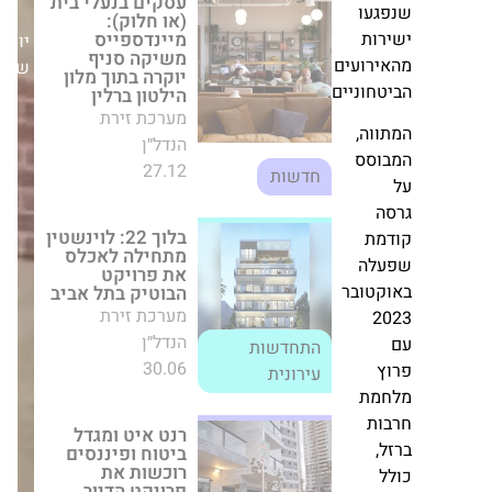
מתחילה לאכלס את
אים
פרויקט הבוטיק
עו
בתל אביב
יום
מערכת זירת הנדל״ן
ות
שלישי,17/06/25
התחדשות
30.06
רועים
עירונית
חוניים.
וה,
רנט איט ומגדל
ביטוח ופיננסים
סס
רוכשות את פרויקט
הדיור להשכרה
באשדוד מידי רמי
שבירו
ת
מערכת זירת הנדל״ן
לה
21.10
חדשות
טובר
עמרם אברהם
רוכשת 50 אחוז
מסינקו - ומעמיקה
מת
את פעילותה
בהתחדשות
ת
העירונית
מערכת זירת הנדל״ן