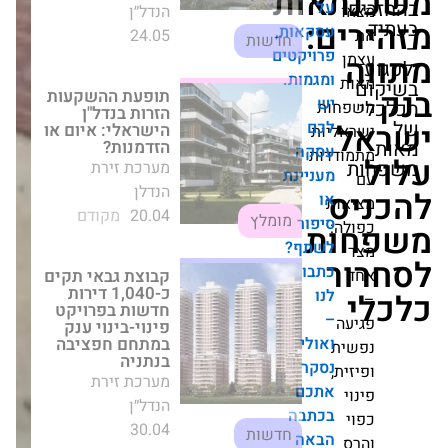
אות
על
ם:
עסקאות,
תופעת ההשקעות
פרויקטים
הזרות בנדל"ן
ומגמות.
הישראלי: איום או
הזדמנות?
יש
חות
מערכת זירת הנדלן
לכם
ליות
20.04
מקודם
עסקה
דדות
מומלץ
מעניינת
ס
או
ות
קבוצת גבאי תקים
סיפור
ה:
ות
כ-1,040 דירות
לשתף?
חדשות בפרויקט
ר
פינוי-בינוי ענק
כתבו
במתחם חפציבה
לנו
בנתניה
–
מערכת זירת הנדל״ן
ה
ואולי
30.04
ת
חדשות
נסקר
ת,
אתכם
פרויקט חדש
בכתבה
לאלמוגים
התחדשות עירונית
הבאה