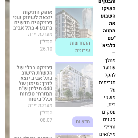
אל
קים
ו
פרויקט בבלי של
הכשרת הישוב בתל
וע
אביב יוצא לדרך:
מימון של 440
מיליון ש"ח ממזרחי
ה
טפחות וכלל ביטוח
מערכת זירת הנדל״ן
א"
08.07
חדשות
ד
עסקים בנעלי בית
(או חלוק):
מיינדספייס
מית
משיקה סניף יוקרה
בתוך מלון הילטון
ברלין
י
מערכת זירת הנדל״ן
27.12
חדשות
ם
ם
בלוך 22: לוינשטין
י