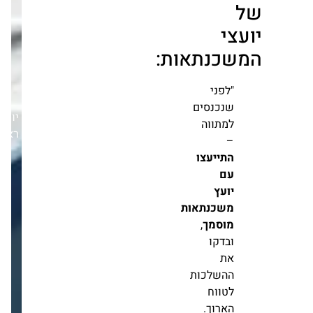
מלצה
צי
שכנתאות:
יום
"לפני
ראשון,05/04/26
שנכנסים
למתווה
–
התייעצו
עם
יועץ
משכנתאות
מוסמך
,
ובדקו
את
ההשלכות