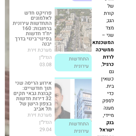
ברחובות: 160 יח"ד
חדשות בפינוי־בינוי
בדרך יבנה
מערכת זירת הנדל״ן
התחדשות
03.08
עירונית
אירוע הריסה שני
תוך חודשיים:
כנתא
קבוצת גבאי תקים
יכה
32 דירות חדשות
בצפון הישן של תל
אביב
ל
,
מערכת זירת הנדל״ן
התחדשות
29.04
עירונית
ן
אופק החזקות
יוצאת לשיווק שני
ק
פרויקטים חדשים
ברובע 4 בתל אביב
,
מערכת זירת הנדל״ן
התחדשות
26.10
עירונית