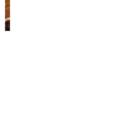
למשרתי
המילואים:
מימון
ארנונה
ל-5
שנים
והנחה
של
עד
150
אלף
שקל
מערכת זירת הנדל״ן
יום ראשון,28/09/25