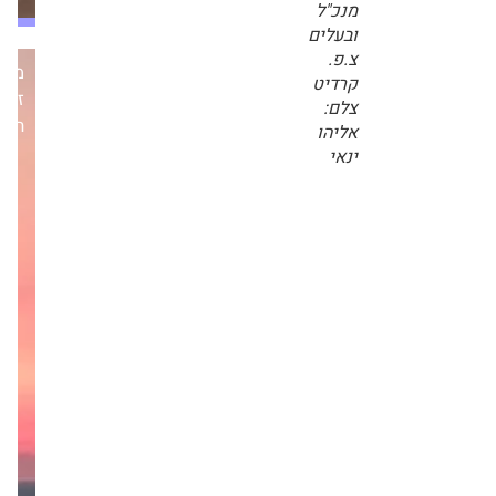
מנכ"ל
ובעלים
צ.פ.
מערכת
קרדיט
צלם:
זירת
אליהו
הנדל״ן
ינאי