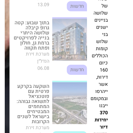
מערכת זירת הנדל״ן
06.08
חדשות
ושה
ינים
נים
השקעה בקרקע
פרטית עם
פוטנציאל לתשואה
וש
גבוהה: המתחמים
המבטיחים בישראל
מות
לשנים הקרובות
וללים
מערכת זירת הנדל״ן
התחדשות
ום
12.06
עירונית
1
רות,
ר
מתרחבת בפתח
תקווה: קבוצת 'רם
הרסו
אדרת' זכתה במכרז
מקומם
נוסף ברובע סירקין
לבניית 104 דירות
נו
מערכת זירת הנדל״ן
התחדשות
3
03.01
עירונית
ידות
ור