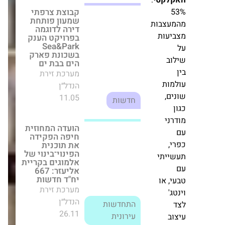
-ישראלי.
הועדה המחוזית
חיפה הפקידה את
תוכנית
ת
הפינוי־בינוי של
ילה
אלמוגים בקריית
אליעזר: 667 יח"ד
חדשות
ב
מערכת זירת
הנדל״ן
התחדשות
2
26.11
עירונית
וב
לקטי
:
רני צים מרכזי
קניות: רבעון שני
חזק, קפיצה ברווח
צבות
ו־FFO מוכפל
עות
מערכת זירת
הנדל״ן
ב
30.08
חדשות
ות