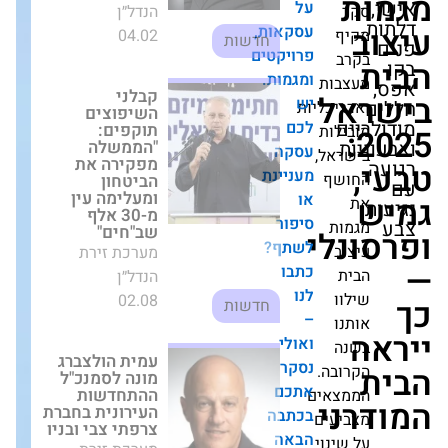
04.02
חדשות
על
עסקאות,
פרויקטים
קבלני השיפוצים
תוקפים:
ומגמות.
"הממשלה מפקירה
ל
יש
ות
את הביטחון
ם
לכם
ומעלימה עין מ-30
יכליות
20
ת
אלף שב"חים"
עסקה
לות
מערכת זירת
מעניינת
אל,
הנדל״ן
או
שף
02.08
חדשות
סיפור
לי
לשתף?
ת
כתבו
ב
עמית הולצברג
מונה לסמנכ"ל
לנו
ההתחדשות
–
ו
העירונית בחברת
ואולי
צרפתי צבי ובניו
ו
מערכת זירת
נסקר
ה
הנדל״ן
אתכם
בה.
ני
01.07
בכתבה
חדשות
צאים
הבאה
עים