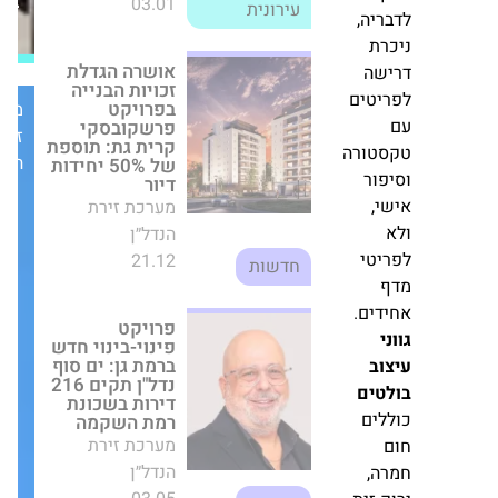
ברמת
מערכת זירת
ה
גן
הנדל״ן
לי",
21.12
ת
חדשות
בת
מערכת
ם
זירת
פרויקט פינוי-בינוי
חדש ברמת גן: ים
הנדל״ן
סוף נדל"ן תקים
216 דירות בשכונת
תתפה
רמת השקמה
.
מערכת זירת
יה,
הנדל״ן
ת
03.05
חדשות
ה
טים
"הגדול בישראל":
דוראל אורבן ושמן
טורה
נדל"ן יקימו מתקן
אגירה בחיפה
ור
בהשקעה של 40
,
מיליון שקל
מערכת זירת