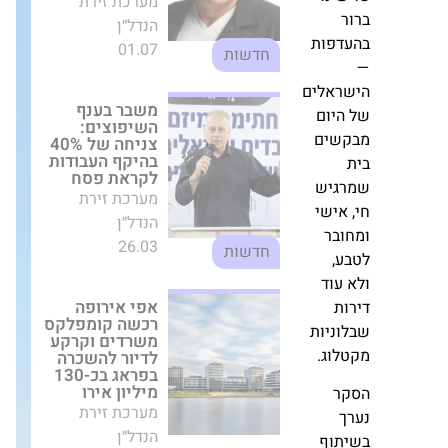
משבר בענף
השיפוצים: צניחה
י
של 40% בהיקף
העבודות לקראת
פות
פסח
מערכת זירת
הנדל״ן
אלים
26.03
חדשות
שים
אפי אירופה רכשה
קומפלקס משרדים
וקרקע לדיור
גיש
להשכרה בפראג
בכ-130 מיליון
אירו
מערכת זירת
בר
הנדל״ן
,
12.12
חדשות
ת
ההתחדשות