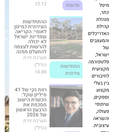
ניות
העירונית כמיגון
לאומי: הקריאה
וג.
שמדינת ישראל
לא יכולה להרשות
ר
לעצמה להתעלם
ממנה
יום
מערכת זירת
וף
שני,11/05/26
הנדל״ן
התחדשות
16.06
עירונית
ת
ת
רווח נקי של 41
יכלים
מיליון שקל:
הכשרת הישוב
צבים
מסכמת את הרבעון
הראשון של 2026
ל,
מערכת זירת
ורמה
הנדל״ן
עית
06.06
חדשות
ורים
שדה נדל"ן רוכשת
מגדל יוקרה