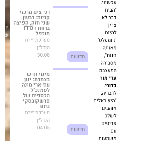
מינוי חדש בצמרת:
ם,
ינון עוז-ארי מונה
לסמנכ"ל הכספים
של פרשקובסקי
ני
גרופ
יום
מערכת זירת
,
שלישי,05/08/25
הנדל״ן
יתי
04.05
חדשות
,
התקדמות בתוכנית
"חוף התכלת"
'
בהרצליה: המוקד
עובר לשלב התכנון
וחלוקת הזכויות
ב
מערכת זירת
וי.
הנדל״ן
ת
02.07
חדשות
מחירי השכירות
בתל אביב שוברים
ת
שיאים: מה
פלט'
האלטרנטיבות?