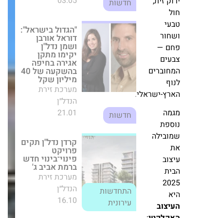
טי
הנדל״ן
21.01
חדשות
ים.
קרדן נדל"ן תקים
ב
פרויקט פינוי־בינוי
חדש ברמת אביב ג'
ים
מערכת זירת
ים
הנדל״ן
התחדשות
16.10
,
עירונית
קבוצת צרפתי
שמעון פותחת
דירה לדוגמה
בפרויקט הענק
ר
Sea&Park
בשכונת פארק הים
בבת ים
מערכת זירת
ם
הנדל״ן
ברים
11.05
חדשות