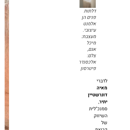
הראשון בפרדס
חנה יוצא לדרך:
חברת גרופית
שלחה מכתבי
מגמה
פינוי
ברורה
מערכת זירת
של
הנדל״ן
אקלקטיות.
21.07
חדשות
מעצבת:
שני
מעמיקה אחיזה
רינג,
ברחובות: אלמוגים
צלם:
תבנה 165 דירות
חגי
במתחם
סוויסה
אייזנברג-סיטקוב
מערכת זירת
הנדל״ן
התחדשות
17.03
עירונית
דלתות
מינוי בכיר בענף
פנים
הדיור המוגן: טלי
הן
סלניקיו גפן מונתה