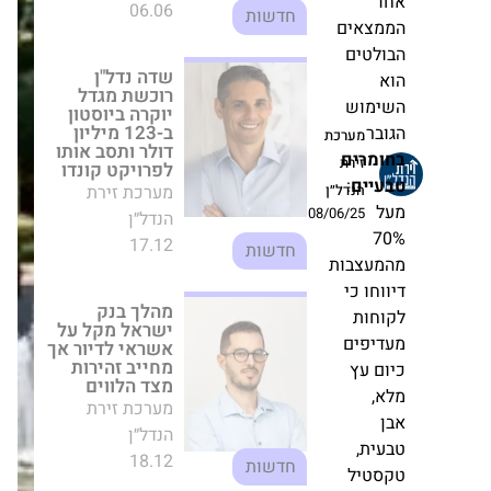
ביוסטון ב-123
ע
מיליון דולר ותסב
ים,
אותו לפרויקט
פי
קונדו
מערכת זירת
ה,
הנדל״ן
ראה
17.12
בית.
חדשות
צאים
מהלך בנק ישראל
טים
מקל על אשראי
לדיור אך מחייב
זהירות מצד הלווים
מוש
מערכת
מערכת זירת
ר
זירת
הנדל״ן
רים
הנדל״ן
18.12
חדשות
ים
:
08/06/25
שיא בחוזים וגיוס
ענק: זרוע
צבות
הלוגיסטיקה של
ו
הכשרת הישוב
חתמה על 363
אלף מ"ר באירופה