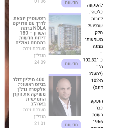
הנדל״ן
ופה
24.09
חדשות
פקעה
שהי,
רות
400 מיליון דולר
בגיוס ראשוני:
פועל
אלקטרה נדל"ן
ק
משיקה את הקרן
החמישית בארה"ב
מעותי
מערכת זירת
נה
הנדל״ן
21.01
כ-102,321
חדשות
ר
מעלה
קבוצת גבאי החלה
מ-102
בהקמת פרויקט
הבוטיק “גדעון 2”
נם)
בלב רמת השרון
מערכת זירת
פקע
הנדל״ן
התחדשות
ר
02.11
עירונית
נת