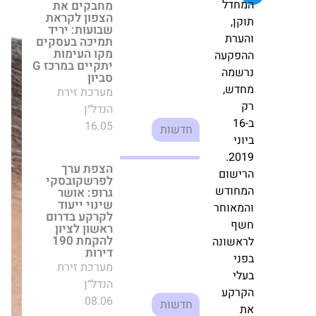
ייעוד לקרקע
בדרום ראשון לציון
חדל
להקמת 190 דירות
קן,
מערכת זירת
ערת
הנדל״ן
פקעה
08.06
חדשות
שמה
דש,
דירות בבאר שבע
והנגב למורים
-16
ושוטרים בהנחות
ענק
ני
מערכת זירת
2019.
הנדל״ן
ישום
21.04
חדשות
חודש
מאוחר
ף
250 מיליון שקל
לגידור סולארי:
אשונה
לאומי מממן את
ני
צבר הפרויקטים
החדש של
לי
טראלייט
רקע