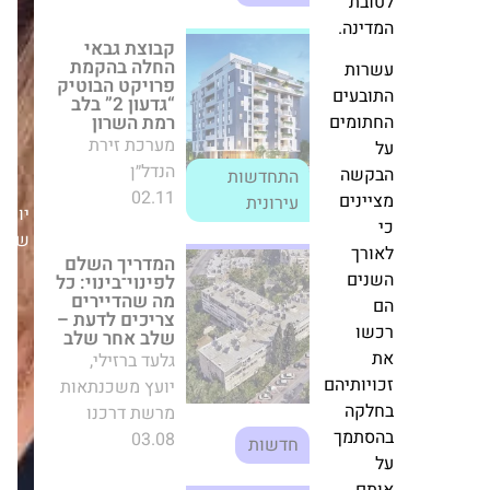
19
המדריך השלם
ובת
לפינוי־בינוי: כל
דינה.
מה שהדיירים
צריכים לדעת –
רות
שלב אחר שלב
גלעד ברזילי, יועץ
ובעים
משכנתאות מרשת
תומים
דרכנו
03.08
קשה
חדשות
יום
יינים
שלישי,17/03/26
תנופת פיתוח
ורך
במצפה רמון: נחתם
הסכם לבניית
נים
3,000 יחידות דיור
בהשקעה של
שו
כ-800 מיליון ש"ח
מערכת זירת
הנדל״ן
ויותיהם
28.04
לקה
חדשות
סתמך