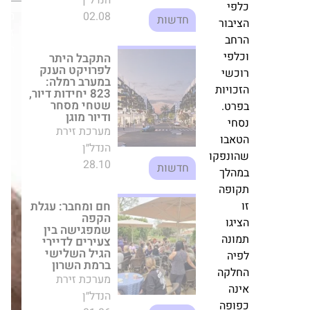
מסחר ודיור מוגן
לוטין
מערכת
מערכת זירת
פי
זירת
הנדל״ן
יבור
הנדל״ן
28.10
חדשות
חב
לפי
כשי
חם ומחבר: עגלת
הקפה שמפגישה
כויות
בין צעירים לדיירי
רט.
הגיל השלישי
ברמת השרון
חי
מערכת זירת
אבו
הנדל״ן
ונפקו
01.06
חדשות
הלך
ופה
רוטשטיין יוצאת
לדרך עם פרויקט
יגו
NOLA ברמת השרון
ונה
– 180 דירות
יה
חדשות במתחם
גאולים
לקה
מערכת זירת
נה