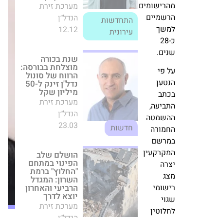
אלמוגים
הרווח של סונול
רישומים
רכשה
נדל"ן זינק ל-50
שמיים
מיליון שקל
קרקע
שך
מערכת זירת
ב-37.7
כ-28
הנדל״ן
מיליון
ים.
23.03
חדשות
₪
בשכונת
חצבים
הושלם שלב
בראשון
הפינוי במתחם
טען
"החלוץ" ברמת
לציון
תב
השרון: המגדל
–
הרביעי והאחרון
ביעה,
68
יוצא לדרך
שמטה
מערכת זירת
יחידות
מורה
דיור,
הנדל״ן
רשם
מתוכן
02.08
חדשות
קרקעין
54
רה
במחיר
התקבל היתר
ג
מטרה
לפרויקט הענק
שומי
במערב רמלה: 823
יחידות דיור, שטחי
וי