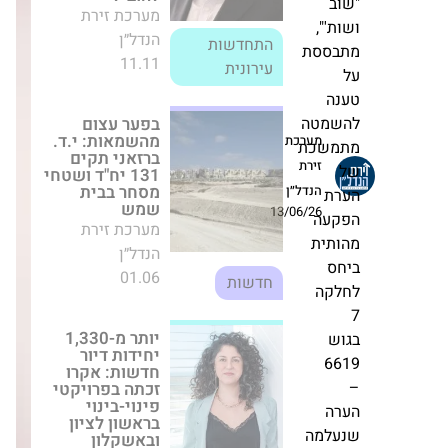
וב
בפער עצום
מהשמאות: י.ד.
ות'",
ברזאני תקים 131
בססת
יח"ד ושטחי מסחר
בבית שמש
מערכת זירת
נה
הנדל״ן
שמטה
מערכת
01.06
משכת
חדשות
זירת
הנדל״ן
רת
יותר מ-1,330
13/06/26
קעה
יחידות דיור
חדשות: אקרו
ותית
זכתה בפרויקטי
חס
פינוי-בינוי בראשון
לציון ובאשקלון
לקה
מערכת זירת
הנדל״ן
וש
התחדשות
12.12
66
עירונית
רה
שנת בכורה
עלמה
מוצלחת בבורסה: