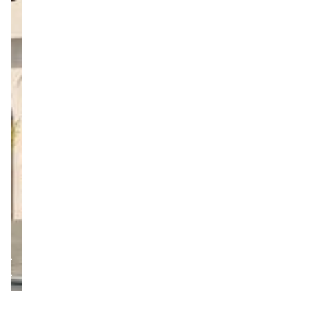
רובי
קפיטל
תממן
פרויקטי
מגורים
בבני
ברק
ובקריית
ספר