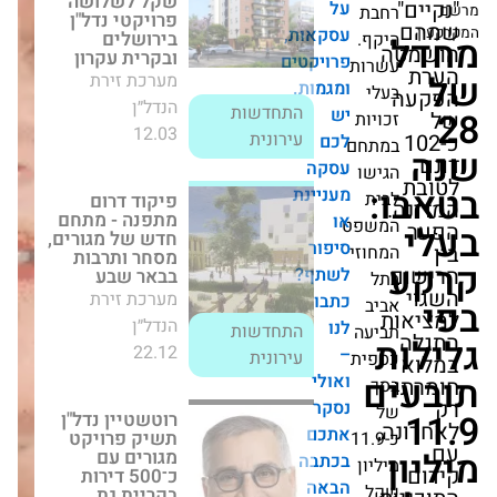
בירושלים ובקרית
על
בת
עקרון
עסקאות,
קף.
מערכת זירת
פרויקטים
רות
הנדל״ן
התחדשות
ומגמות.
לי
12.03
עירונית
יש
ויות
לכם
תחם
פיקוד דרום מתפנה
עסקה
ישו
- מתחם חדש של
:
מעניינת
ית
מגורים, מסחר
ותרבות בבאר שבע
או
שפט
מערכת זירת
סיפור
חוזי
הנדל״ן
לשתף?
התחדשות
ל
22.12
כתבו
עירונית
יב
ת
לנו
יעה
ת
–
פית
רוטשטיין נדל"ן
ם
ואולי
תשיק פרויקט
ך
מגורים עם כ־500
נסקר
דירות בקריית גת
,
אתכם
בהשקעה של 723
כ-11.9
מיליון שקל
בכתבה
ליון
מערכת זירת
הבאה
ל