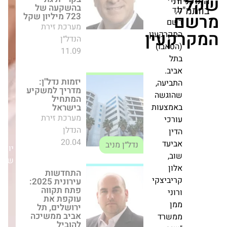
ת
הנדל״ן
ד
11.09
ם
עין
קרקעין
טאבו)
יזמות נדל"ן: מדריך
למשקיע המתחיל
ל
בישראל
יב.
מערכת זירת הנדלן
ביעה,
20.04
וגשה
נדל״ן מניב
מצעות
רכי
התחדשות עירונית
ין
2025: פתח תקווה
יעד
עוקפת את
יום
ב,
ירושלים, תל אביב
שני,18/08/25
ממשיכה להוביל
ון
מערכת זירת
יביצקי
הנדל״ן
התחדשות
ני
11.11
עירונית
ן
שרד