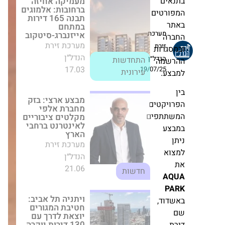
הארץ
ים
מערכת זירת הנדל״ן
רטים
21.06
חדשות
מערכת
ה
זירת
גרות
ויתניה תל אביב:
הנדל״ן
חטיבת המגורים
מה
יוצאת לדרך עם
19/07/25
ע.
130 דירות יוקרה
חדשות
מערכת זירת הנדל״ן
יקטים
09.07
חדשות
תפים
ע
החל מ-3.36 מיליון
שקל: קבוצת צרפתי
א
שמעון משיקה את
שלב ב' בפרויקט
"לוריא" בירושלים
A
מערכת זירת הנדל״ן
10.06
חדשות
וד,