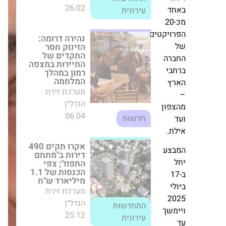
רמון במהלך
המלחמה
-20
מערכת זירת הנדל״ן
יקטים
06.04
חדשות
ה
אקרו תקים 490
י
דירות ב"מתחם
התפוז"; צפי הכנסות
של 1.1 מיליארד
ש"ח
ון
מערכת זירת הנדל״ן
התחדשות
25.12
עירונית
ע
מגדל ביטוח נכנסת
כבעלת עניין
באלמוגים עם
השקעה של כ־50
מיליון ש"ח
מערכת זירת הנדל״ן
שך
16.10
חדשות