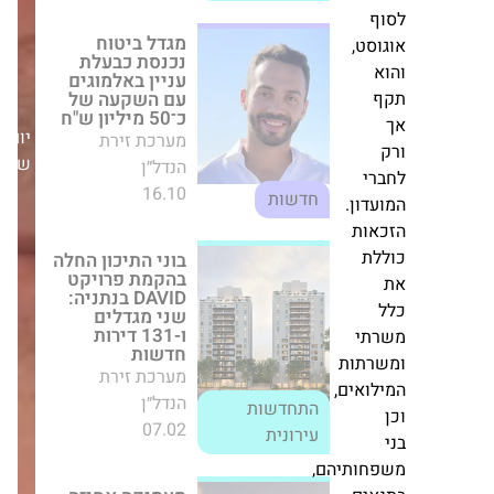
בוני התיכון החלה
ט,
בהקמת פרויקט
DAVID בנתניה: שני
מגדלים ו-131
דירות חדשות
מערכת זירת הנדל״ן
יום
התחדשות
07.02
שלישי,23/06/26
עירונית
י
ון.
מעמיקה אחיזה
ות
ברחובות: אלמוגים
ת
תבנה 165 דירות
במתחם
אייזנברג-סיטקוב
מערכת זירת הנדל״ן
התחדשות
י
17.03
עירונית
תות
אים,
מבצע ארצי: בזק
מחברת אלפי
מקלטים ציבוריים
ותיהם,
לאינטרנט ברחבי