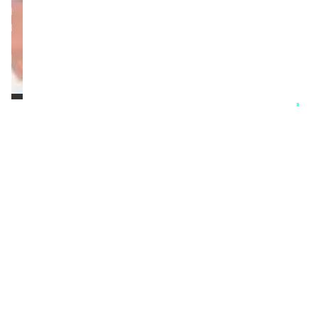
הרשמה,
הון
עצמי
ומחירי
הדירות
מערכת זירת הנדלן
יום ראשון,20/04/25