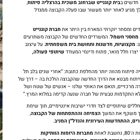
חדשים ב
בית קוגנייט שברחוב משכית בהרצליה פיתוח
,
 מגיע לאחר יותר מעשור שבו פעלה הקבוצה ממגדל
דים ומסחר יוקרתי המארח בין היתר את
חברת קוגנייט
מחסני חשמל
. המשרדים החדשים של הקבוצה משתרעים
ג:
מקצועיות, חדשנות ותחושת בית משפחתית
. על עיצוב
יצרו חלל מואר, פתוח ודינמי המעודד
שיתופי פעולה,
ה פיתוח מהווה יותר מהחלפת כתובת: “אחרי שנים בלב תל
 פיתוח מבטא את הדרך החדשה שהקבוצה הולכת בה – דרך של
ורה מרכזיים, תואם את האופי שלנו – אנשים של שטח ושל
אלא התקדמות טבעית של חברה שנעה קדימה במלוא המרץ.”
חללים שיתופיים לצד חדרי ישיבות אינטימיים, תוך שימת
הלך משקף את המשך
הצמיחה וההתפתחות של הקבוצה
,
ים, ההתחדשות העירונית והנדל״ן המניב
.
חשבת לאחת
מחברות היזמות הוותיקות