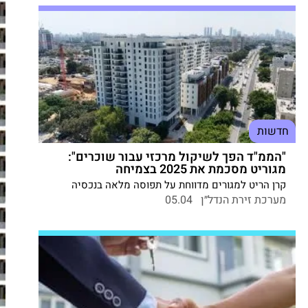
חיים כצמן: "מהלך אסטרטגי שמחזק את החברות".
חדשות
"הממ"ד הפך לשיקול מרכזי עבור שוכרים":
מגוריט מסכמת את 2025 בצמיחה
קרן הריט למגורים מדווחת על תפוסה מלאה בנכסיה
ומציגה זינוק בשורת הרווח ובהכנסות התפעוליות. הקרן,
מערכת זירת הנדל״ן
05.04
המנהלת כיום קרוב ל-1,500 דירות, צפויה לאכלס עוד
כ-900 דירות נוספות בשנתיים הקרובות. היו"ר ארז רוזנבוך:
"אנו מיישמים מדיניות דיבידנד חודשית שמהווה תחליף
איכותי להשכרת דירה פיזית".