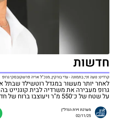
חדשות
קרדיט: נועה זני; בתמונה - עדי בורקין, מנכ"ל אריה פרשקובסקי גרופ
לאחר יותר מעשור במגדל רוטשילד שבתל אב
גרופ מעבירה את משרדיה לבית קוגנייט ב
על שטח של כ־550 מ"ר ויעוצבו ברוח של חדשנות, מקצועיות ותחושת משפחתיות.
מערכת זירת הנדל״ן
02/11/25
https://zirat-nadlan.co.il/archives/5011