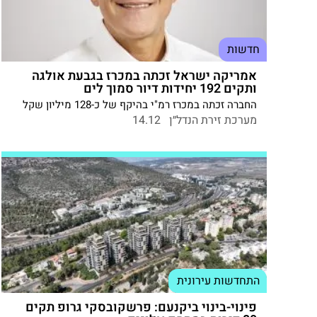
חדשות
אמריקה ישראל זכתה במכרז בגבעת אולגה
ותקים 192 יחידות דיור סמוך לים
החברה זכתה במכרז רמ"י בהיקף של כ-128 מיליון שקל
ותקים שישה מבני מגורים באזור החוף הדרומי של חדרה
מערכת זירת הנדל״ן
14.12
התחדשות עירונית
פינוי-בינוי ביקנעם: פרשקובסקי גרופ תקים