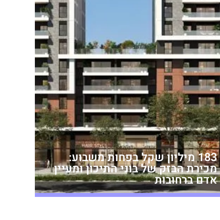
183 מיליון שקל בפחות משבוע:
מכירת הבזק של בוני התיכון ומעיין
אדם ברחובות
מערכת זירת הנדל״ן
יום רביעי,18/03/26