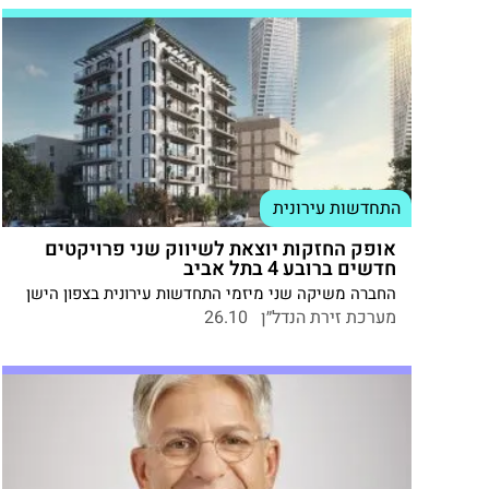
התחדשות עירונית
אופק החזקות יוצאת לשיווק שני פרויקטים
חדשים ברובע 4 בתל אביב
החברה משיקה שני מיזמי התחדשות עירונית בצפון הישן
– ברחובות משה שרת וחוני המעגל – הכוללים יחד 75
מערכת זירת הנדל״ן
26.10
יחידות דיור חדשות בבנייה מוקפדת, עם נוף פתוח ואיכות
חיים עירונית