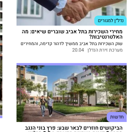
נדל״ן למגורים
מחירי השכירות בתל אביב שוברים שיאים: מה
האלטרנטיבות?
שוק השכירות בתל אביב ממשיך לדהור קדימה, והמחירים
– כך נראה – שוברים שיאים חדשים מדי חודש. צעירים,
מערכת זירת הנדלן
20.04
סטודנטים, משפחות ואפילו בעלי הכנסה גבוהה –
מתקשים לעמוד במחירי השכירות הגבוהים של העיר.
חדשות
הביקושים חוזרים לבאר שבע: פרץ בוני הנגב