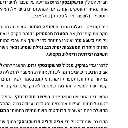
חברת הנדל״ן
פרשקובסקי גרופ
מודיעה על מעבר למשרדים 
אחד מאזורי העסקים המרכזיים והמתפתחים בישראל. המהלך
רוטשילד (לשעבר מגדל פסגות) בתל אביב.
בית קוגנייט, בבעלות החברות
ויתניה ואמות
, הוא מבנה משר
מקבוצת קומברס, את
מסעדת סבסטיאן
בקומת הקרקע ואת
על פני
כ־550 מ"ר
ועוצבו במיוחד כדי לשקף את ערכי המות
הפנים הופקדו
המעצבות יפית רגב וגילה שמיע זכאי
, אשר 
חשיבה יצירתית ודיאלוג מקצועי
.
לדברי
עדי בורקין, מנכ"ל פרשקובסקי גרופ
, המעבר להרצלי
אביב הרגשנו שהגיע הזמן לשנות אווירה. המעבר להרצליה
צמיחה, פתיחות ותנועה קדימה. המיקום, בסמוך לצירי תחב
קשר ישיר לעשייה. זהו צעד שמסמל לא רק שינוי מיקום, 
המשרדים החדשים מתאפיינים
בעיצוב מודרני ונקי
, הכולל 
דגש על נוחות, יעילות אנרגטית וסטנדרט עבודה גבוה. המ
הפועלת כיום בעשרות פרויקטים משמעותיים בתחומי
המגור
הקבוצה, שנוסדה על ידי
אריה ודליה פרשקובסקי
בסוף שנות ה־80, נ