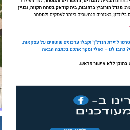
ף בתחום
הבנייה למגורים, המשרדים והמסחר
, לצד פעילות
צה:
מגדל הורוביץ ברחובות
,
בית קודאק בפתח תקווה
, ו
בניין
 בלונדון, באזורים הנחשבים ביותר לעסקים ולמסחר.
פו ל'זירת הנדל"ן' וקבלו עדכונים שוטפים על עסקאות,
? כתבו לנו – ואולי נסקר אתכם בכתבה הבאה
ש בתוכן ללא אישור מראש.