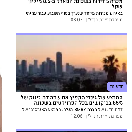
מכרה 5 דירות בשכונת הפארק ב-8.5 מיליון
שקל
באירוע מכירות מיוחד שנערך בסוף השבוע עבור עמיתי
ארגון המורים וקרנות השוטרים והסוהרים, נמכרו דירות
מערכת זירת הנדל״ן
08.07
בפרויקט הבוטיק בעיר. מחירי הדירות החלו ב-1.385
מיליון שקלים. מנכ"לית החברה: "רוכשי הדירות כיום
מבקשים סביבת מגורים שמספקת חיים פעילים,
קהילתיות וערך מוסף".
חדשות
המבצע של גינדי הקפיץ את שדה דב: זינוק של
85% בביקושים בכל הפרויקטים בשכונה
דו"ח חדש של חברת BMBY מגלה: המבצע האגרסיבי של
גינדי בשדה דב לא רק סחף רוכשים, אלא גם הגביר את
מערכת זירת הנדל״ן
12.06
התנועה והעניין בכל יתר הפרויקטים בשכונה – עם עלייה
של למעלה מ-120% בפניות גם לפרויקטים מתחרים