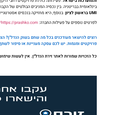
והמוערכות בישראל
. פעילותה כוללת פרויקטים רחבי היק
בינלאומית בבריטניה. בין נכסיה המניבים הבולטים של הקבו
UMI בראשון לציון
. בנוסף, היא מחזיקה בנכסים אסטרטגיים
לפרטים נוספים על פעילות החברה:
https://prashko.com/
רוצים להישאר מעודכנים בכל מה שחם בשוק הנדל"ן? הצטר
פרויקטים ומגמות. יש לכם עסקה מעניינת או סיפור לשתף
כל הזכויות שמורות לאתר זירת הנדל״ן. אין לעשות שימו
no