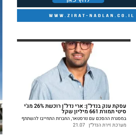
עסקת ענק בנדל"ן: ארי נדל"ן רוכשת 26% מג'י
סיטי תמורת 661 מיליון שקל
במסגרת ההסכם עם נורסטאר, החברות התחייבו להשתתף
בהזרמת הון של כ-540 מיליון שקל לג'י סיטי. בנוסף, ארי
מערכת זירת הנדל״ן
21.07
נדל"ן קיבלה אופציה לרכישת 7% נוספים שיביאו אותה
להחזקה של 33%. צחי אבו: "הזדמנות יוצאת מן הכלל";