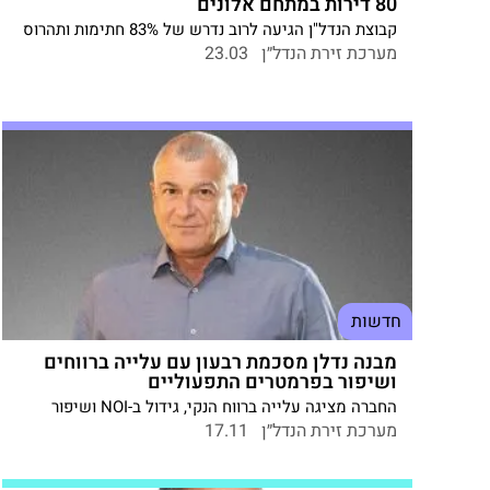
80 דירות במתחם אלונים
קבוצת הנדל"ן הגיעה לרוב נדרש של 83% חתימות ותהרוס
18 דירות ישנות לטובת הקמת שלושה מגדלים. ההכנסות
מערכת זירת הנדל״ן
23.03
מהפרויקט מוערכות בכ-137 מיליון שקלים. המנכ"ל עדי
בורקין: "התחדשות עירונית היא כבר לא רק מהלך תכנוני -
אלא ממש צו השעה".
חדשות
מבנה נדלן מסכמת רבעון עם עלייה ברווחים
ושיפור בפרמטרים התפעוליים
החברה מציגה עלייה ברווח הנקי, גידול ב-NOI ושיפור
מתמשך בשיעור התפוסה בנכסים בישראל, לצד
מערכת זירת הנדל״ן
17.11
התקדמות בפרויקטי דגל ובראשם פרויקט מבנה הסוללים
בתל אביב