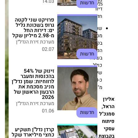
יחידות
גרופ בשכונת גליל
21/07/25
דיור
ים: דירות החל
מ-2.98 מיליון שקל
חדשות
מערכת זירת הנדל״ן
שטחי
02.07
חדשות
מסחר
בקומת
הקרקע
זינוק של 54%
בהכנסות ומעבר
בשטח
לרווחיות: שמן נדל"ן
כולל
מניב מסכמת את
הרבעון הראשון של
של
2026
כ-700
מערכת זירת הנדל״ן
מ"ר
01.06
חדשות
ן
,
קרדן נדל"ן תשקיע
"ל
כחצי מיליארד שקל
בפרויקט מגורים,
ח
מסחר ותעסוקה חדש
בנתניה
צת
מערכת זירת הנדל״ן