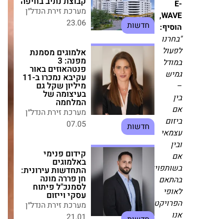
אלמוגים מסמנת
WAVE,
מפנה: 3 פנטהאוזים
ף:
באור עקיבא נמכרו
ב-11 מיליון שקל גם
נו
בעיצומה של
ל
המלחמה
ל
מערכת זירת הנדל״ן
07.05
חדשות
קידום פנימי
באלמוגים התחדשות
ם
עירונית: חן פררה
מונה לסמנכ"ל פיתוח
י
עסקי וייזום
מערכת זירת הנדל״ן
21.01
חדשות
פויות,
אם
הפקדת תוכניות
י
פינוי־בינוי נרחבות
יקט.
בבאר שבע: יותר
מ-3,000 דירות