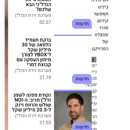
רגיה
ברקת תעמיד הלוואה
של 30 מיליון שקל
ו
ל־YBOX לצורך מימון
שר
העסקה עם קבוצת
דמרי
ם
מערכת זירת הנדל״ן
21.10
לח
חדשות
יקט."
נקודת מפנה לשמן
נדל"ן מניב: ה-NOI
שולש והרווח זינק
יוסי
ל-20.5 מיליון שקל
רייק
מערכת זירת הנדל״ן
מנכ"ל
21.03
חדשות
ומבעלי
קבוצת
רייק
התאוששות במכירות
נדל"ן
וזינוק בהון: י.ח. דמרי
מסכמת את הרבעון
ואלירן
הראשון של 2026
הראל
מערכת זירת הנדל״ן
סמנכ"ל
30.05
פיתוח