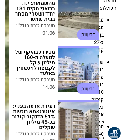
ה
בבית שמש
לת:
מערכת זירת הנדל״ן
01.06
חדשות
מגדל
מגורים
בן
מכירות בהיקף של
למעלה מ-160 מיליון
כ-27
שקל לקבוצת
קומות
לוינשטין באלעד
מערכת זירת הנדל״ן
שני
14.06
בניינים
חדשות
מרקמיים
בני
רעידת אדמה בענף:
10
אינטרגאמא רוכשת
51% מדנקנר-קנלוב
קומות
בכ-45 מיליון שקלים
כל
מערכת זירת הנדל״ן
אחד
14.03
חדשות
מערכת
סה"כ
זירת
340
הנדל״ן
פרויקט שני לקטה