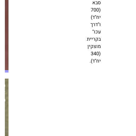
סבא
על
(700
היום
יח"ד)
שאחרי":
ו"דרך
נמשכים
עכו"
הביקושים
בקריית
לדירות
מוצקין
יוקרה
(340
בתל
יח"ד).
אביב
מערכת
זירת
הנדל״ן