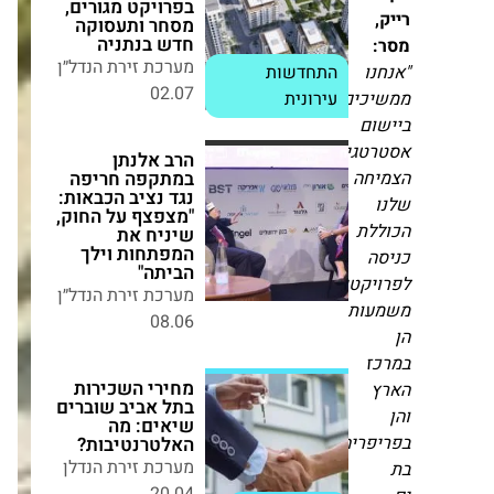
התחדשות
02.07
עירונית
נו
הרב אלנתן במתקפה
כים
חריפה נגד נציב
הכבאות: "מצפצף על
ום
החוק, שיניח את
טגיית
המפתחות וילך
חה
הביתה"
מערכת זירת הנדל״ן
08.06
לת
ה
יקטים
מחירי השכירות בתל
ותיים
אביב שוברים
חברות
שיאים: מה
"מרגולין"
האלטרנטיבות?
ז
ו"פורן
מערכת זירת הנדלן
ץ
שרים"
20.04
נבחרו
נדל״ן למגורים
פריה.
לנהל
את
מחדל של 28 שנה