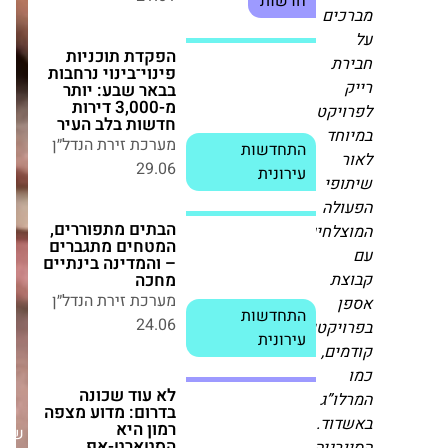
חדשות בלב העיר
ים
מערכת זירת הנדל״ן
התחדשות
29.06
עירונית
ת
יקט,
הבתים מתפוררים,
המטחים מתגברים –
חד
והמדינה בינתיים
מחכה
פי
מערכת זירת הנדל״ן
התחדשות
לה
24.06
עירונית
לחים
לא עוד שכונה
ת
בדרום: מדוע מצפה
רמון היא
יקטים
הסטארט-אפ הנדל"ני
הבא שלכם?
ים,
מערכת זירת הנדל״ן
02.07
חדשות
ו”ג
וד.
שבת,15/11/25