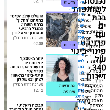
ל
שת
ות
סקאות,
הושלם שלב הפינוי
רויקטים
ויות
במתחם "החלוץ"
מגמות.
ברמת השרון: המגדל
יקט
הרביעי והאחרון יוצא
ש
-בינוי
לדרך
כם
מת
מערכת זירת הנדל״ן
סקה
ת
ט
02.08
חדשות
עניינת
ינוי
ו
W
יותר מ-1,330 יחידות
יפור
דיור חדשות: אקרו
שתף?
זכתה בפרויקטי
תבו
פינוי-בינוי בראשון
לציון ובאשקלון
נו
ם,
מערכת זירת הנדל״ן
התחדשות
צא
12.12
עירונית
אולי
ן
סקר
ת
תכם
קבוצת ריאליטי
יית
גייסה מעל מיליארד
כתבה
שקל לקרן מימון
באה
חם
הנדל"ן השנייה