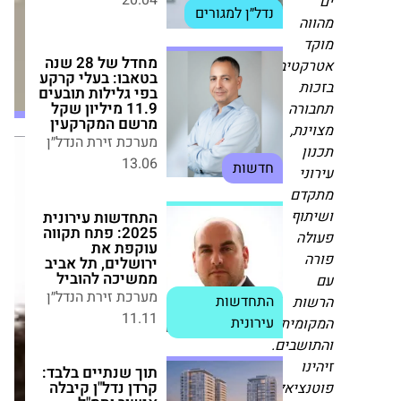
הקמת
בטאבו: בעלי קרקע
בפי גלילות תובעים
המרכז
ה
11.9 מיליון שקל
הרפואי
מרשם המקרקעין
הגדול
טיבי
מערכת זירת הנדל״ן
בישראל
ת
13.06
חדשות
רה
נת,
התחדשות עירונית
ן
מערכת
2025: פתח תקווה
י
עוקפת את ירושלים,
זירת
תל אביב ממשיכה
דם
הנדל״ן
להוביל
וף
מערכת זירת הנדל״ן
התחדשות
ה
11.11
עירונית
תוך שנתיים בלבד:
ות
קרדן נדל"ן קיבלה
מית
אישור ותמ"ל והשיגה
את הרוב הדרוש
שבים.
לפרויקט פינוי-בינוי
ו
בלוד
ציאל
מערכת זירת הנדל״ן