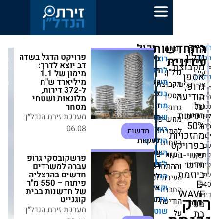
ות
יכול
ת
no
פרויקט הדגל בשדה
לעניין
כל
וצים
מערכת
דב יוצא לדרך: מימון
אותך
הישאר
הזכויות
זירת
,
של 1.1 מיליארד
גם
ש"ח ל-372 דירות,
שמורות
עודכנים
הנדל״ן
צת
מלונאות ושטחי
כל
לאתר
מסחר
ה
זירת
מערכת זירת הנדל״ן
חם
הנדל״ן.
יכה
06.08
חדשות
אין
שוק
חב
נדל"ן?
לעשות
ם
פרשקובסקי גרופ
צטרפו
שימוש
י
רים
עברה למשרדים
'זירת
בתוכן
חדשות
חדשים בהרצליה
פיתוח – 550 מ"ר
ללא
נדל"ן'
ונית:
של חדשנות בבית
קבלו
אישור
ה
קוגנייט
דכונים
מראש.
עה
מערכת זירת הנדל״ן
וטפים
02.11
חדשות