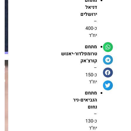
מונה
דניאל
בדרך לבורסה: קנזון
לסמנכ"ל
ישראל תתמזג עם
ירושלים
השיווק
חברת ההתחדשות
–
העירונית "ברוקס
והמכירות
כ-400
כהן"
של
מערכת זירת הנדל״ן
יח"ד
קטה
08.01
חדשות
גרופ
מתחם
טרומפלדור-יאנוש
מגדלי הים התיכון
קורצ’אק
זכתה במכרז להקמת
–
מערכת
בית דיור מוגן בגבעת
שמואל ב-700 מיליון
כ-150
זירת
שקל
יח"ד
הנדל״ן
מערכת זירת הנדל״ן
21.07
מתחם
חדשות
הנביאים-ניר
נחום
הבעת אמון בהכשרת
–
הישוב התחדשות
עירונית: גייסה כ-30
כ-130
מיליון שקל בהנפקה
יח"ד
פרטית