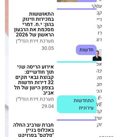
חדשות
עסקי
קבוצת
אירוע הריסה שני
רייק,
תוך חודשיים: קבוצת
קרדיט:
גבאי תקים 32 דירות
רז
חדשות בצפון הישן
רוגובסקי
של תל אביב
מערכת זירת הנדל״ן
התחדשות
29.04
עירונית
אסף
כהנר
חברת שרביב החלה
מנכ"ל
באכלוס בניין "פלקס"
חברת
בפרויקט גבעת
אלונים בקריית אתא
הנדל"ן
מערכת זירת הנדל״ן
E-
23.02
WAVE,
חדשות
קרדיט:
שיר
זקריה
זינוק בביקוש לנדל"ן
ואירוח בחירום:
משפחות נוהרות
סה