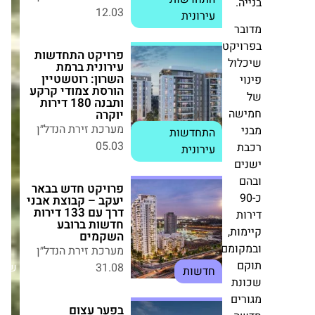
.
ר
פרויקט התחדשות
עירונית ברמת השרון:
יקט
רוטשטיין הורסת
ול
צמודי קרקע ותבנה
180 דירות יוקרה
מערכת זירת הנדל״ן
התחדשות
05.03
עירונית
שה
פרויקט חדש בבאר
יעקב – קבוצת אבני
ם
דרך עם 133 דירות
חדשות ברובע
השקמים
מערכת זירת הנדל״ן
ת
31.08
ות,
חדשות
ומם
שבת,08/08/26
בפער עצום
ת
מהשמאות: י.ד.
ברזאני תקים 131
ים
יח"ד ושטחי מסחר