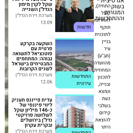
מערכת זירת הנדל״ן
ה),
13.09
חדשות
ות.
ונה
השקעה בקרקע
נית
פרטית עם פוטנציאל
לתשואה גבוהה:
המתחמים
המבטיחים בישראל
ע)
לשנים הקרובות
עדה
מערכת זירת הנדל״ן
התחדשות
זית
12.06
עירונית
ון
ה,
עדית פייננס תעניק
א
ליווי פיננסי של
כ-146 מיליון שקל
לשלושה פרויקטי
י
נדל"ן בירושלים
ם
ובקרית עקרון
את
מערכת זירת הנדל״ן
התחדשות
12.03
עירונית