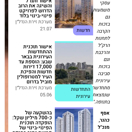
21.07
חדשות
ותי,
אישור תוכנית
ת
ההתחדשות
ה
העירונית בבאר שבע:
הוספת עד 17,000
ות
דירות חדשות
ל
והפיכת העיר
למטרופולין מוביל
בת
בדרום
מערכת זירת הנדל״ן
התחדשות
ת
05.06
עירונית
ה
נית
דשת
בהשקעה של כ-700
מיליון שקל: הופקדה
צאת
תוכנית הפינוי-בינוי
פה."
של קבוצת נתיב
בחיפה
מערכת זירת הנדל״ן
,
23.06
חדשות
ל