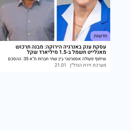
חדשות
עסקת ענק באנרגיה הירוקה: מבנה תרכוש
מאנלייט חשמל ב-1.5 מיליארד שקל
שיתוף פעולה אסטרטגי בין שתי חברות ת"א 35: ההסכם
כולל אספקת חשמל ירוק ל-15 שנה ופיתוח משותף של
מערכת זירת הנדל״ן
21.01
מתקני אגירה בנכסי הנדל"ן של מבנה. עוזי לוי, מנכ"ל
מבנה: "תחום האנרגיה יהווה אחד ממנועי הצמיחה
המשמעותיים". עידן חסון, מנכ"ל אנלייט לוקאל: "ערך
כלכלי לצד חוסן אנרגטי"