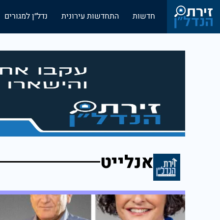
חדשות
התחדשות עירונית
נדל״ן למגורים
אנלייט