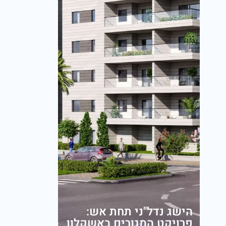
הישג נדל"ני תחת אש:
פרויקט המגורים באשקלון