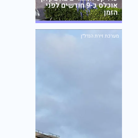
אוכלס כ-9 חודשים לפני
הזמן
מערכת זירת הנדל״ן