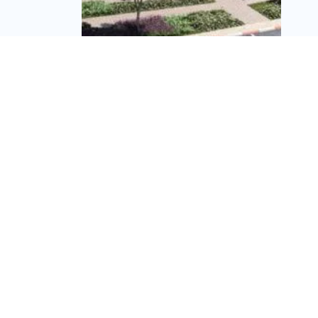
עסקת ענק בפתח תקווה:
מימון של כ-2 מיליארד
שקל לפרויקט פינוי-בינוי
בשכונת ורבר
מערכת זירת הנדל״ן