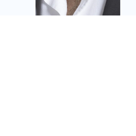
רוטשטיין זכתה במכרז
דיירים להקמת פרויקט
פינוי־בינוי רחב היקף
בנתניה
מערכת זירת הנדל״ן