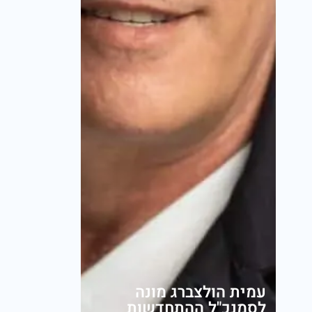
עמית הולצברג מונה
לסמנכ"ל ההתחדשות