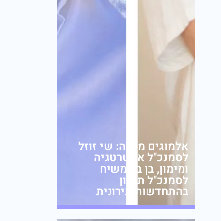
אלמוגים ממנה: שי זוזל
לסמנכ"ל אסטרטגיה
ומימון, בן בר משיח
לסמנכ"ל תכנון
בהתחדשות עירונית