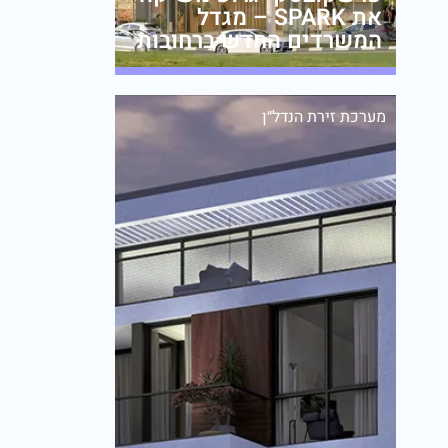
את SPARK – מגדל
המשרדים החדש ברחובות
מערכת זירת הנדל״ן