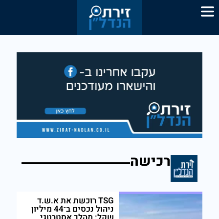
רכישה
TSG רוכשת את א.ש.ד
ניהול נכסים ב־44 מיליון
שקל: מהלך אסטרטגי