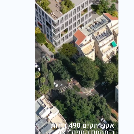
אקרו תקים 490 דירות
ב"מתחם התפוז"; צפי