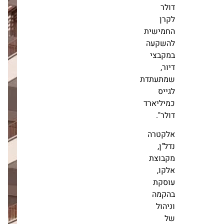
מגדל יוקרה
משתנים.
לדירות למכירה
ברווח צפוי של
כפי
כ-200 מיליון
שהודענו
דולר
לאחרונה,
מערכת זירת
ביצענו
הנדל״ן
סגירה
23.04
חדשות
ראשונה
בסך
קבוצת לוינשטין
למעלה
מאכלסת את
מ-400
פרויקט המרי 58
בגבעתיים –
מיליון
בניין בוטיק עם
דולר
נוף פנורמי
לקרן
ונגישות
מושלמת
החמישית
מערכת זירת
להשקעה
הנדל״ן
במקבצי
09.06
חדשות
דיור,
שמתעתדת
לגייס