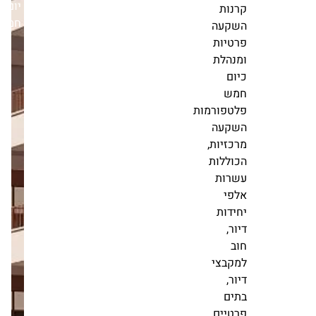
יום
כמיליארד
חמישי,10/07/25
דולר".
אלקטרה
נדל"ן,
מקבוצת
אלקו,
עוסקת
בהקמה
וניהול
של
קרנות
השקעה
פרטיות
ומנהלת
כיום
חמש
פלטפורמות
השקעה