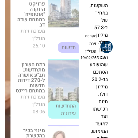
חדשות
יחד
עם IBI
רמת השרון
בית
מתחדשת: תב"ע
אושרה ל-270
השקעות,
דירות חדשות
במחיר
מערכת
במתחם ריינס
של
זירת
מערכת זירת
כ-57.3
הנדל״ן
הנדל״ן
התחדשות
מיליון
19/02/26
08.06
עירונית
דולר.
ההון
מינוי בכיר
העצמי
בהכשרת הישוב:
שהושקע
אורית נווה
מונתה
הסתכם
לסמנכ"לית
בכ-20.2
שיווק ומכירות
מיליון
מערכת זירת
דולר.
הנדל״ן
מיום
17.03
חדשות
רכישתו