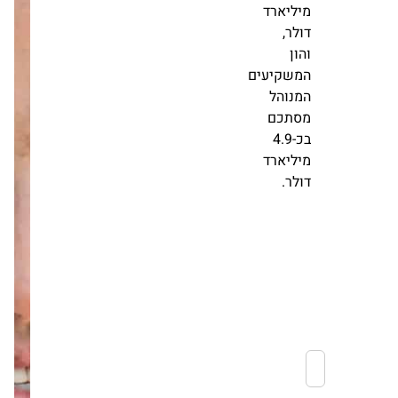
הרבעון
השלישי
לשנת
2025,
שווי
נכסי
הנדל"ן
תחת
ניהול
החברה
עומד
על
כ-9.5
מיליארד
דולר,
והון
המשקיעים
המנוהל
מסתכם