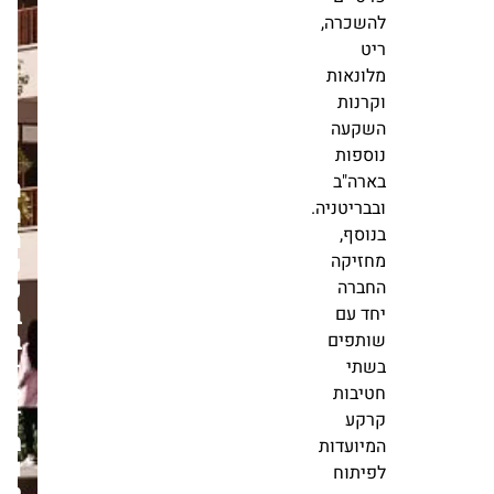
מרכזיות,
הכוללות
עשרות
אלפי
יחידות
דיור,
חוב
הכשרת
למקבצי
הישוב
מקדמת
דיור,
פרויקט
בתים
פינוי
פרטיים
בינוי
להשכרה,
בת"א
ריט
–
מלונאות
106
וקרנות
דירות
השקעה
חדשות
נוספות
ואומדן
בארה"ב