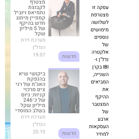
ומכפיל
זירת
ביקושי שיא
בהנפקת האג"ח
על
הנדל״ן
של רני צים
ההון
מרכזי קניות:
של
גיוס של כ־246
מיליון שקל
כ-2.21.
בשלב המוסדי
מערכת זירת
עסקה
הנדל״ן
זו
20.10
חדשות
מצטרפת
לשלושה
מימושים
התוכנית
להרחבת אזור
נוספים
התעשייה
של
בקריית גת
אלקטרה
אושרה בוועדה
המחוזית
נדל"ן
מערכת זירת
ו-IBI
הנדל״ן
בקרן
08.05
חדשות
השנייה,
המביאים