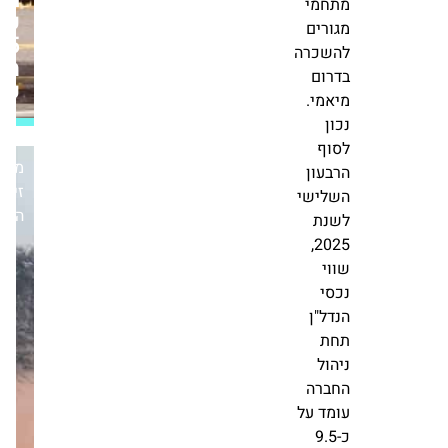
רווח
ובבריטניה.
של
בנוסף,
33.5
מחזיקה
מיליון
החברה
ש"ח
יחד
עם
שותפים
מערכת
בשתי
זירת
חטיבות
הנדל״ן
קרקע
המיועדות
לפיתוח
מתחמי
מגורים
להשכרה
בדרום
מיאמי.
נכון
לסוף