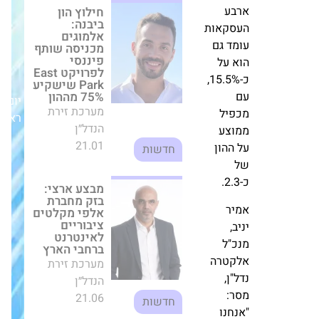
מבצע ארצי: בזק
דולר.
מחברת אלפי
שיעור
מקלטים
ציבוריים
התשואה
לאינטרנט ברחבי
השנתי
הארץ
הממוצע
מערכת זירת
(IRR)
הנדל״ן
יום
של
21.06
ראשון,08/06/25
חדשות
ארבע
העסקאות
רוטשטיין קיבלה
עומד
תוקף לתב"ע
גם הוא
בפרויקט
התחדשות
על
עירונית ענק
כ-15.5%,
בנתניה עם
1,155 דירות
עם
מערכת זירת
מכפיל
הנדל״ן
התחדשות
ממוצע
17.12
עירונית
על
ההון