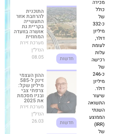
את
ההון העצמי זינק
ל-585 מיליון
ההיקף
שקל: צרפתי
המצטבר
צבי ובניו
של
מסכמת את
2025
ארבע
מערכת זירת
העסקאות
הנדל״ן
למחיר
26.03
חדשות
מכירה
כולל
של
חילוץ הון ביבנה:
אלמוגים
כ-332
מכניסה שותף
מיליון
פיננסי לפרויקט
East Park
דולר,
שישקיע 75%
לעומת
מההון
עלות
מערכת זירת
רכישה
הנדל״ן
של
21.01
חדשות
כ-246
מיליון