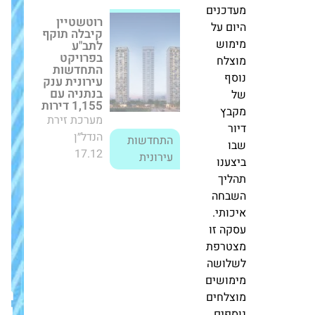
של
מחבקים את
הצפון לקראת
כ-2.3.
שבועות: יריד
תמיכה בעסקים
אמיר
מקו העימות
יניב,
יתקיים במרכז G
סביון
מנכ"ל
מערכת זירת
אלקטרה
הנדל״ן
נדל"ן,
16.05
חדשות
מסר:
"אנחנו
מעדכנים
המהפך של
רב-בריח: זינוק
היום
של 243% ב-
על
EBITDA ומעבר
מימוש
לרווחיות
ב-2025
מוצלח
מערכת זירת
נוסף
הנדל״ן
של
26.03
חדשות
מקבץ
חברות
דיור
נדל"ן
שבו