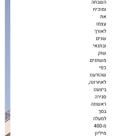
השינוי
אחרי 16 שנה:
מנכ"ל ויתניה
החיובי
עופר זיו פורש;
בשוק
יריב בר-דעה
ימונה במקומו
והן את
מערכת זירת
עוצמת
הנדל״ן
המודל
21.01
חדשות
העסקי
של
אלקטרה
טופס 4 למגדל
לוינשטין-כלל
נדל"ן
בבאר שבע -
המבוסס
משרדים חדשים
השבחה
בלב הסיטי
מערכת זירת
ומוכיח
הנדל״ן
את
22.12
עצמו
חדשות
לאורך
שנים
שדה נדל"ן בדרך
ובתנאי
לעסקת ענק
ביוסטון: תסב
שוק