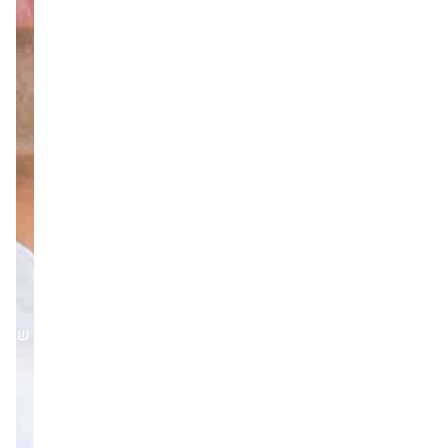
בכ-4.9
מיליארד
דולר.
שבת,13/09/25