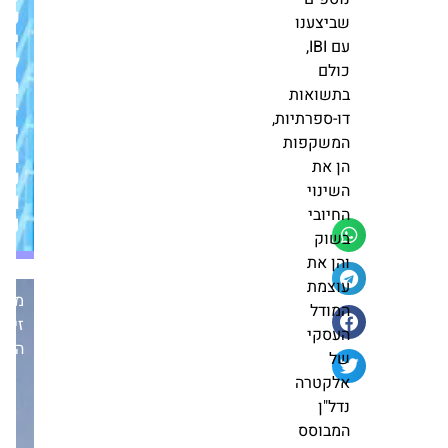
כך תוסיפו ממ״ד
שלא
לדירה בלי כאב
ביצענו
ייערכו
ראש: מדריך
תהליך
מלא, עדכני
למשבר
השבחה
ומעשי לשנת
האקלים
2025
איכותי.
—
גלעד ברזילי,
עסקה
יפסידו
יועץ משכנתאות
זו
הון,
ברשת "דרכנו"
מצטרפת
שוכרים,
03.08
חדשות
לשלושה
ושווי
מימושים
נכסים
מוצלחים
צפי הכנסות של
מיליארד שקל:
נוספים
רוטשטיין תקים
שביצענו
450 דירות
מערכת
בשכונת הגפן
עם IBI,
זירת
ברמת גן
כולם
מערכת זירת
הנדל״ן
בתשואות
הנדל״ן
דו-ספרתיות,
21.01
המשקפות
הן את