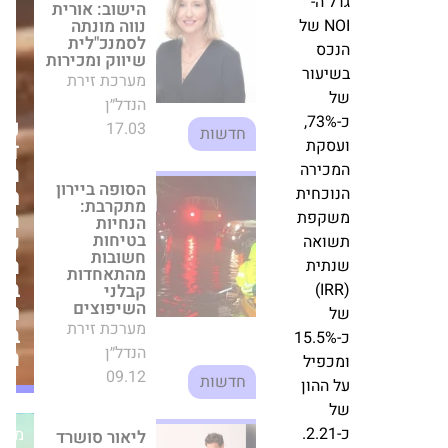
ועד
הסופה ביירון
למועד
מתקרבת:
המימוש,
הנחיות בטיחות
חשובות
גדל ה-
מהתאחדות
NOI
קבלני
השיפוצים
של
נהירה
מערכת זירת
הנכס
דרומה:
הנדל״ן
הזינוק
בשיעור
09.12
חסר
של
חדשות
התקדים
כ-73%,
של
ועסקת
ליאור סושרד
התיירות
המכירה
מצטרף לקבוצת
נחמיאס ויוביל
במצפה
הנוכחית
קמפיין מיתוג
רמון
משקפת
חדש בהיקף של
במהלך
5 מיליון שקל
תשואה
המלחמה
מערכת זירת
שנתית
הנדל״ן
(IRR)
19.07
חדשות
של
כ-15.5%
מערכת