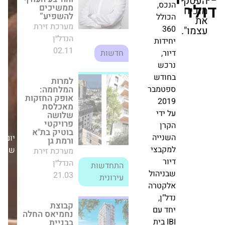
הנדל״ן
דולר.
02.11
חדשות
הנכס,
הכולל
למרות המלחמה:
360
אופק החזקות
מאכלסת
יחידות
שלושה פרויקטי
דיור,
בוטיק בת"א
ורמת גן
נרכש
מערכת זירת
בחודש
הנדל״ן
ספטמבר
התחדשות
21.03
2019
עירונית
על ידי
יום
הקרן
שני,06/04/26
קבוצת נחמיאס
השנייה
החלה בבניית
פרויקט היוקרה
למקבצי
"אוטופיה"
דיור
במתחם שדה דב
שבניהול
מערכת זירת
אלקטרה
הנדל״ן
נדל"ן,
26.10