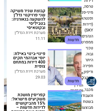
קבוצת שניר משיקה
,
שני פרויקטי נדל"ן
פנטהאוזים
להשקעה בגאורגיה:
בטביליסי ובקוטאיסי
האוזים
מערכת זירת הנדל״ן
ת
11.11
SKY)
חדשות
ים
ט
פינוי-בינוי באילת:
יוסי אברהמי תקים
400 דירות במתחם
צופית
מערכת זירת הנדל״ן
ה
29.03
ן
חדשות
מערכת
ל
זירת
הנדל״ן
קפריסין מושכת
,
משקיעים מישראל:
28/05/26
15% מהביקושים
דות
לדירות חדשות –
ח
בזכות גאות בתיירות
עות
מערכת זירת הנדל״ן