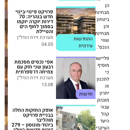
חדש בנהריה: 70
דירות יוקרה יוקמו
בסמוך לחוף הים
נת
והטיילת
ן
מערכת זירת הנדל״ן
04.05
התחדשות עירונית
נת
.
אפי נכסים מסכמת
רבעון שני חזק עם
צמיחה דו־ספרתית
שמן
מערכת זירת הנדל״ן
ף
13.08
ן
חדשות
אופק החזקות החלה
ק
בבניית פרויקט
מוהליבר
ביהוד-מונוסון – 279
דירות חדשות בשלב
הראשון
מערכת זירת הנדל״ן
רי