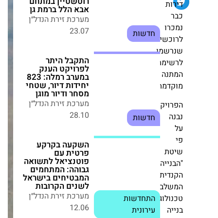
התקבל היתר
ו
לפרויקט הענק
במערב רמלה: 823
שים
יחידות דיור, שטחי
מו
מסחר ודיור מוגן
מת
מערכת זירת הנדל״ן
ה
28.10
חדשות
מת.
יקט
השקעה בקרקע
פרטית עם פוטנציאל
לתשואה גבוהה:
המתחמים המבטיחים
בישראל לשנים
הקרובות
מערכת זירת הנדל״ן
יה
12.06
התחדשות עירונית
ת",
בת
וגיות
פינוי-בינוי בלב
רחובות: אורון נדל"ן
תקים 216 דירות