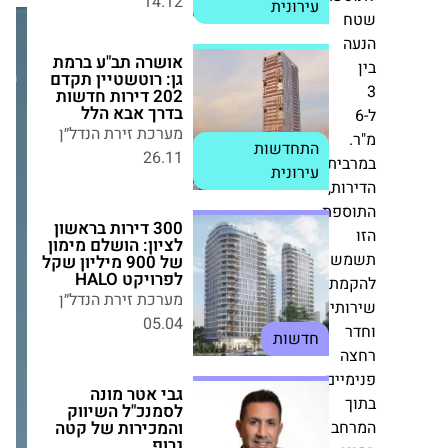
מערכת
אושרה תב"ע ברמת גן:
רוטשטיין תקדם 202
זירת
דירות חדשות בדרך
הנדל״ן
אבא הלל
מערכת זירת הנדל״ן
26.11
התחדשות עירונית
ית
ת,
300 דירות בראשון
פת
לציון: הושלם מימון
של 900 מיליון שקל
לפרויקט HALO
ש
מערכת זירת הנדל״ן
ת
05.04
חדשות
תים
גבי אטר מונה
לסמנכ"ל השיווק
ים
והמכירות של קטה
גרופ
ב
מערכת זירת הנדל״ן