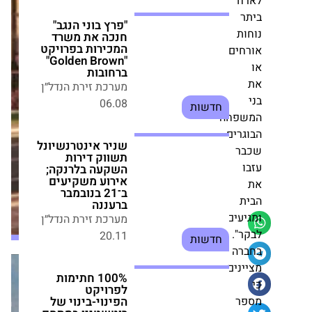
את משרד המכירות
למרות
בפרויקט "Golden
המלחמה,
Brown" ברחובות
השוק
מערכת זירת הנדל״ן
ים
מתעורר
06.08
חדשות
בשדה
דב:
עסקאות
שניר אינטרנשיונל
ב-300
פחה
תשווק דירות השקעה
בלרנקה; אירוע
מיליון
ים
משקיעים ב־21
שקל
בנובמבר ברעננה
בפרויקט
מערכת זירת הנדל״ן
"זוהי
20.11
חדשות
תל
אביב"
ים
100% חתימות
.
לפרויקט הפינוי-בינוי
של רוטשטיין במתחם
ה
אבא הלל ברמת גן
ים
מערכת
מערכת זירת הנדל״ן
זירת
23.07
הנדל״ן
חדשות