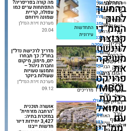
מה קורה בפריפריה?
ל
ל.
ך
התפתחות ערים כמו
קאות,
יקט,
עפולה, קריית שמונה
ויקטים
וירוחם
מערכת זירת הנדלן
גמות.
ים:
20.04
ב
התחדשות עירונית
ם
סקה
ין
מדריך לרכישת נדל״ן
ניינת
ה
בחו״ל: כך תבחרו יזם,
מימון, מיקום וחברת
פור
ניהול – ותמנעו
ה
טעויות שעולות ביוקר
שתף?
ב
ט
מערכת זירת הנדל״ן
בו
09.12
SY
מדריכים
ו
ה
ולי
אושרה תוכנית
"הרחבה מזרחית"
קר
נים
במזכרת בתיה: 3,427
תכם
ונים
יחידות דיור חדשות
ייבנו
תבה
מו
ים
מערכת זירת הנדל״ן
באה