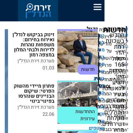
יכול
ת
no
זינוק בביקוש לנדל"ן
לעניין
כל
צים
מערכת
טין
ואירוח בחירום:
אותך
ישאר
הזכויות
זירת
עה
משפחות נוהרות
גם
לדירות ולבתי המלון
שמורות
ודכנים
הנדל״ן
במצפה רמון
ל
לאתר
ת
מערכת זירת הנדל״ן
ה
זירת
קט
01.03
חדשות
חם
הנדל״ן.
רים
אין
וק
ש
דל"ן?
לעשות
פתרון מיידי מהשוק
,
SYM
הפרטי: שיקום
טרפו
שימוש
קם
הבניינים שנהרסו
זירת
בתוכן
נת
בפינוי־בינוי
ם
ללא
דל"ן'
מערכת זירת הנדל״ן
בלו
אישור
22.06
התחדשות עירונית
כונים
מראש.
קשת
.
טפים
ת