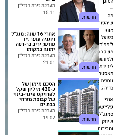
15.11
חדשות
וך
אחרי 16 שנה: מנכ"ל
ויתניה עופר זיו פורש;
יריב בר-דעה ימונה
ל
במקומו
"ד
מערכת זירת הנדל״ן
תי"
21.01
חדשות
שה
דת
ר
הסכם מימון של
כ-430 מיליון שקל
ת
לפרויקט פינוי-בינוי
.
של קבוצת מזרחי בבת
ים
מערכת זירת הנדל״ן
שמן
,
19.02
חדשות
"ל
ק
התחדשות עירונית
ות
בקרית מוצקין: