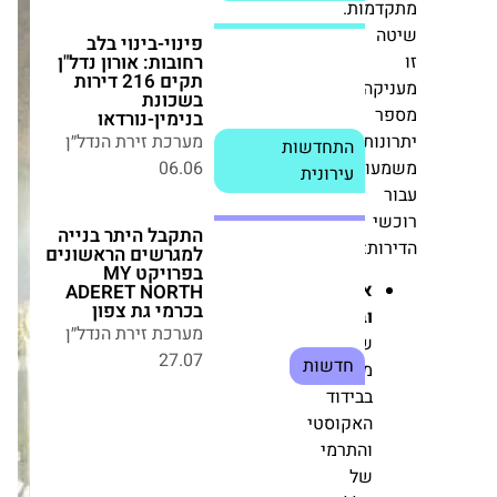
מות.
בשכונת
בנימין-נורדאו
מערכת זירת הנדל״ן
06.06
התחדשות עירונית
קה
ות
התקבל היתר בנייה
למגרשים הראשונים
ותיים
בפרויקט MY
ADERET NORTH
י
בכרמי גת צפון
מערכת זירת הנדל״ן
ת:
27.07
חדשות
איכות
ובידוד:
מחירי הדירות: ירידה
שיפור
קלה בחודש האחרון –
מהותי
אך המגמה השנתית
ממשיכה לעלות
בבידוד
מערכת זירת הנדל״ן
האקוסטי
16.06
והתרמי
חדשות
של