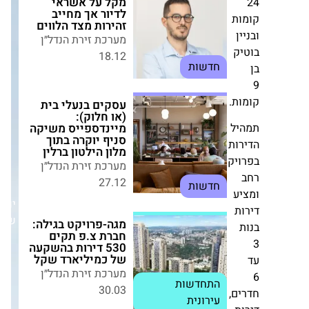
הלווים
ת
מערכת זירת הנדל״ן
18.12
חדשות
ק
עסקים בנעלי בית (או
חלוק): מיינדספייס
.
משיקה סניף יוקרה
בתוך מלון הילטון
ל
ברלין
ות
מערכת זירת הנדל״ן
יקט
27.12
חדשות
ע
יום
מגה-פרויקט בגילה:
חברת צ.פ תקים 530
שלישי,05/08/25
דירות בהשקעה של
כמיליארד שקל
מערכת זירת הנדל״ן
30.03
התחדשות עירונית
,