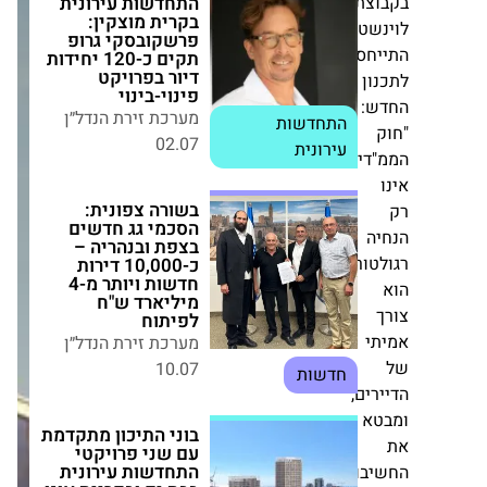
צת
פרשקובסקי גרופ
תקים כ-120 יחידות
טין,
דיור בפרויקט
חס
פינוי-בינוי
ן
מערכת זירת הנדל״ן
:
02.07
התחדשות עירונית
דים
בשורה צפונית:
הסכמי גג חדשים
בצפת ובנהריה –
כ-10,000 דירות
ה
חדשות ויותר מ-4
ורית,
מיליארד ש"ח לפיתוח
מערכת זירת הנדל״ן
10.07
חדשות
י
בוני התיכון מתקדמת
ים,
עם שני פרויקטי
התחדשות עירונית
א
בבת ים ובקריית אונו
– מעל 600 דירות
בות
חדשות במרכז הארץ