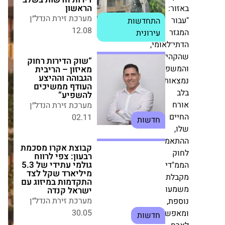
12.08
:
התחדשות עירונית
ר
“שוק הדירות רחוק
לאומי,
מאיזון – הריבית
הגבוהה וההיצע
ילתיות
העודף ממשיכים
פחתיות
להשפיע”
ות
מערכת זירת הנדל״ן
02.11
חדשות
ם
קבוצת אקרו מסכמת
רבעון: צפי לרווח
גולמי עתידי של 5.3
מה
מיליארד שקל לצד
התקדמות במיזוג עם
דים
ישראל קנדה
מערכת זירת הנדל״ן
ת
30.05
ות
חדשות
,
שרת
"פרץ בוני הנגב" חנכה