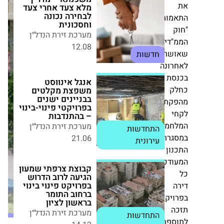
לבחירה נכונה
וחסכונית
ות
מערכת זירת הנדל״ן
12.08
חדשות
ים",
ר
ונה
אנגל אינווסט
משפצת מקלטים
ת
י.ח
בבניינים ישנים
בפרויקטי פינוי-בינוי
דמרי
– בהתנדבות
ת
תקדם
מערכת זירת הנדל״ן
פרויקט
21.06
התחדשות עירונית
מה.
פינוי
רת
בינוי
ן
בשכונת
קבוצת צרפתי שמעון
הגיעה לרוב הדרוש
כן,
גילה
בפרויקט פינוי בינוי
בירושלים;
ברחוב התומר בראשון
כל
לציון
מערכת זירת הנדל״ן
הפרטים
יקט
14.12
התחדשות עירונית
פת