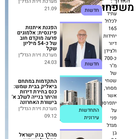
יים"
21.09
חדשות
יקט
ל
הפגנת איתנות
פיננסית: אלמוגים
פרעה מוקדם חוב של
ת
כ-54 מיליון שקל
מערכת זירת הנדל״ן
ן
24.03
חדשות
7
התקדמות במתחם
ביאליק בבית שמש:
כנס בחירת דירות
,
והיתר בנייה לשלב א'
בישורת האחרונה
מערכת זירת הנדל״ן
סו
09.12
התחדשות עירונית
מהלך בנק ישראל
מקל על אשראי לדיור
אך מחייב זהירות מצד