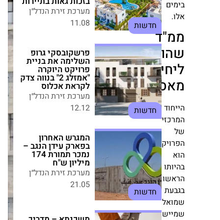
ם
11.08
חדשות
"ד
פרשקובסקי גרופ
השלימה את בניית
ופך
פרויקט היוקרה
"אמזלג 2" בנווה צדק
ידת
לקראת אכלוס
מערכת זירת הנדל״ן
סטר
12.12
חדשות
ד
זי
המגרש האחרון
בפארק עידן הנגב –
נמכר תמורת 174
יקט
מיליון ש"ח
מערכת זירת הנדל״ן
ו
21.05
חדשות
ון
ת
ל
משכנתא – מדריך
מלא צעד אחרי צעד
שם