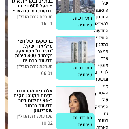
מערכת זירת הנדל״ן
16.11
ת
התחדשות עירונית
ן
אות
בהשקעה של חצי
ה.
מיליארד שקל:
"נתיבים" וישראקפ
י
יקימו כ-400 דירות
ן
חדשות בבת ים
מערכת זירת הנדל״ן
יום
06.01
התחדשות עירונית
שלישי,24/03/26
ים
אלמוגים מתרחבת
ר
בפתח תקווה: תקים
כ-96 יחידות דיור
חדשות ברחוב
קטיביות
שפרינצק
מערכת זירת הנדל״ן
יקט
10.02
התחדשות עירונית
ח
פרויקט פינוי-בינוי
,