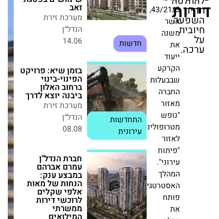
האלון ביבנה יוצא
43/21/3,
לדרך
מערכת זירת הנדל״ן
התחדשות
08.08
עירונית
ע
חברת הנדל"ן עמרם
אברהם במבצע ענק:
לות
הנחות של מאות
ה
אלפי שקלים
ר
לרוכשי דירות
ממשרתי המילואים
ש
מערכת זירת הנדל״ן
התחדשות
וליני"
01.03
עירונית
ח
".
עסקים בנעלי בית
(או חלוק):
ך
מיינדספייס משיקה
רטגי
סניף יוקרה בתוך
מלון הילטון ברלין
מערכת זירת הנדל״ן