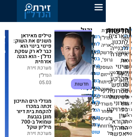
יכול
no
טילים מאיראן
לעניין
כל
רוצים
מערכת
ן
משנים את השוק:
אותך
להישאר
הזכויות
זירת
פינוי בינוי הוא כבר
גם
לא רק עסקת נדל"ן -
שמורות
מעודכנים
הנדל״ן
ובסקי
הוא הגנה אזרחית
בכל
לאתר
מערכת זירת הנדל״ן
מה
זירת
קת
05.03
חדשות
שחם
הנדל״ן.
ם
אין
בשוק
ח
הנדל"ן?
לעשות
מגדלי הים התיכון
קטים
י
זכתה במכרז להקמת
הצטרפו
שימוש
ים,
בית דיור מוגן בגבעת
ל'זירת
בתוכן
ים,
שמואל ב-700
מיליון שקל
ללא
הנדל"ן'
מערכת זירת הנדל״ן
וקבלו
אישור
סטיקה,
21.07
חדשות
עדכונים
מראש.
חת
שוטפים