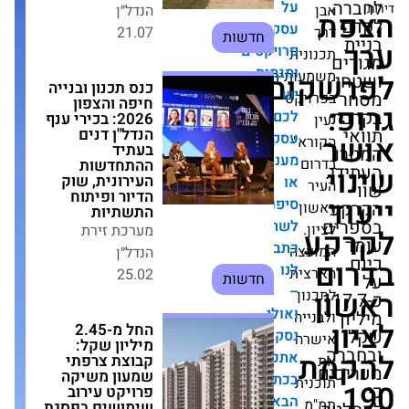
על
כנס תכנון ובנייה
חיפה והצפון 2026:
עסקאות,
בכירי ענף הנדל"ן
פרויקטים
ית
דנים בעתיד
ומגמות.
ההתחדשות
ותית
ובסקי
העירונית, שוק
יש
יקט
הדיור ופיתוח
לכם
התשתיות
עסקה
מערכת זירת הנדל״ן
א"
מעניינת
25.02
ם
חדשות
או
סיפור
ן
החל מ-2.45 מיליון
לשתף?
שקל: קבוצת צרפתי
כתבו
שמעון משיקה
צה
פרויקט עירוב
לנו
ית
שימושים בפסגת
–
זאב
ן
ואולי
מערכת זירת הנדל״ן
יה
נסקר
14.06
ה
חדשות
אתכם
בכתבה
ת
בזמן שיא: פרויקט
הבאה
הפינוי-בינוי ברחוב