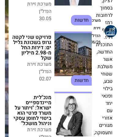
מיינדספייס
ישראל: "ויתור על
ך
משרד פרטי הוא
ות
ביטוי לחוסן עסקי
מערכת
וניהול מושכל"
מערכת זירת הנדל״ן
זירת
21.01
הנדל״ן
חדשות
08/06/26
ית
ה,
קרן ספיר של רובי
קפיטל מממשת
קרקע בחולון
ת
בעסקה של 66
מיליון שקל
מערכת זירת הנדל״ן
10.12
חדשות
הילדים מאבדים,
ההורים משכפלים:
זינוק של כ-30%
בשכפול מפתחות
ם
בקיץ
קה,
מערכת זירת הנדל״ן