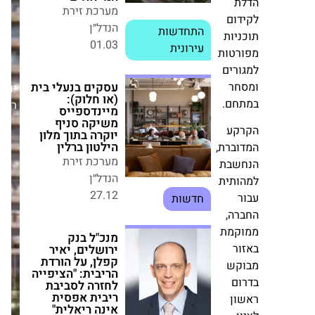
27.12
חדשות
ם
ות
מנכ"ל בנק ירושלים,
טות
יאיר קפלן, על
הורדת הריבית:
ים
"הציפייה לחזרה
ר
יום
לסביבת ריבית
אפסית אינה
ם.
רביעי,26/11/25
ריאלית"
מערכת זירת הנדל״ן
ע
30.05
רת,
חדשות
בת
תית
פרויקט שני לקטה
גרופ בשכונת גליל
ים: דירות החל
ה,
מ-2.98 מיליון שקל
מת
מערכת זירת הנדל״ן
02.07
ש
חדשות
ם
ן
מנכ"לית