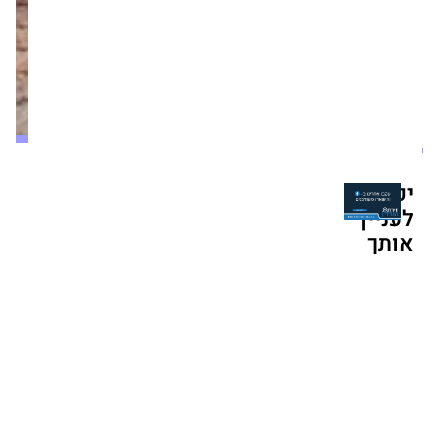
בשכונת
הפארק
ב-8.5
מיליון
שקל
מערכת זירת הנדל״ן
יום רביעי,26/11/25