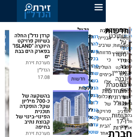
יכול
ת
no
קרדן נדל"ן החלה
לעניין
כל
רוצים
מערכת
יה
בשיווק פרויקט
אותך
להישאר
הזכויות
זירת
יב
היוקרה "ISLAND"
גם
בפארק הים בבת
מעודכנים
שמורות
הנדל״ן
וחת
ים
בכל
לאתר
מערכת זירת
מה
זירת
ימה
הנדל״ן
שחם
הנדל״ן.
ים
17.08
חדשות
בשוק
אין
הנדל"ן?
לעשות
הצטרפו
שימוש
בהשקעה של
וסו
כ-700 מיליון
ל'זירת
בתוכן
שקל: הופקדה
ללא
הנדל"ן'
יקט
תוכנית
הפינוי-בינוי של
וקבלו
אישור
טיק
קבוצת נתיב
עדכונים
מראש.
ית
בחיפה
שוטפים
ד
מערכת זירת