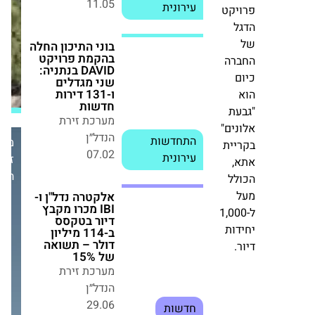
בירושלים:
ו-131 דירות
דוד.
זכתה
חדשות
יקט
מערכת זירת
במכרז
ל
יזמי
הנדל״ן
התחדשות
בשכונת
07.02
עירונית
רה
רסקו
ם
אלקטרה נדל"ן ו-
IBI מכרו מקבץ
עת
דיור בטקסס
מערכת
ים"
ב-114 מיליון דולר
זירת
– תשואה של
יית
15%
הנדל״ן
,
מערכת זירת
לל
הנדל״ן
29.06
חדשות
1,000
דות
.