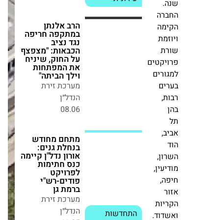
"מצפצף על החוק,
שיניח את
.
המפתחות וילך
הביתה"
רה
מערכת זירת
מה
הנדל״ן
מת
08.06
ת
יקטים
ורים
מתחם מחודש
בנחלת גנים: אורון
ים
נדל"ן קיימה כנס
,
חתימות לפרויקט
פודים-רש"י ברמת
גן
מערכת זירת
,
הנדל״ן
התחדשות
לוינשטין
11.05
עירונית
תבנה
ון,
130
עין,
יח"ד
ה,
בוני התיכון החלה
במתחם
בהקמת פרויקט
ר
DAVID בנתניה:
פינוי־בינוי
יות
שני מגדלים