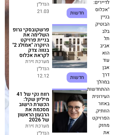
תחות
פרשקובסקי גרופ
רים:
השלימה את
לוס
בניית פרויקט
ן
היוקרה "אמזלג 2"
בנווה צדק לקראת
טיק
אכלוס
מערכת זירת
הנדל״ן
ב
12.12
חדשות
רווח נקי של 41
מיליון שקל:
הכשרת הישוב
מסכמת את
לך
הרבעון הראשון
חדשות
של 2026
רונית
מערכת זירת
ור
הנדל״ן
יק.
06.06
חדשות
ויקט
ק