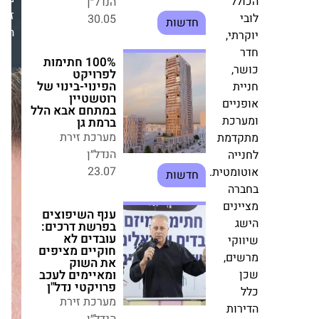
ר
זירת
לל
הנדל״ן
100% חתימות
לפרויקט
תי,
הפינוי-בינוי של
רוטשטיין במתחם
אבא הלל ברמת גן
ר,
מערכת זירת
ית
הנדל״ן
ניים
23.07
רכת
חדשות
דמת
ייה
ענף השיפוצים
ומטית.
בפרשת דרכים:
עובדים לא
רה
חוקיים מציפים
ינים
את השוק
ומאיימים לעכב
ג
פרויקטי נדל"ן
וקי
מערכת זירת
ים,
הנדל״ן
08.06
חדשות