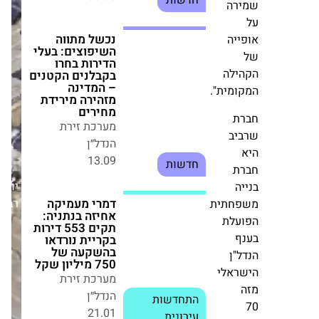
הדירות בחרו
בקבלנים הקטנים
רה
– המדינה מזהירה
מירידת מחירים
מערכת זירת
ייה
הנדל״ן
13.09
ילה
חדשות
ומית".
דמרי מעמיקה
ת
אחיזה בנתניה:
יב
תקים 553 דירות
בקריית נורדאו
בהשקעה של 750
יום
ת
מיליון שקל
רביעי,25/06/25
ה
מערכת זירת
חתית
הנדל״ן
התחדשות
עלת
21.01
עירונית
ף
"ן
הרב אלנתן
ראלי
במתקפה חריפה
נגד נציב הכבאות: