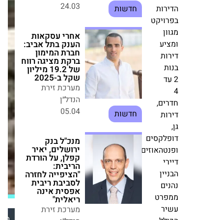
חדשות
יל
הרצליה:
רות
אושר
אחרי עסקאות
ויקט
פרויקט
הענק בתל אביב:
פינוי־בינוי
חברת המימון
ן
ברקת מציגה רווח
של
יע
של 19.2 מיליון
תנופה
ות
שקל ב-2025
בעיר
מערכת זירת
ת
מקבוצת
הנדל״ן
ד
רם
05.04
חדשות
אדרת
ים,
–
ות
מנכ"ל בנק
102
ירושלים, יאיר
יח"ד
קפלן, על הורדת
לקסים
חדשות
הריבית: "הציפייה
טהאוזים.
לחזרה לסביבת
ברחוב
י
ריבית אפסית
סוקולוב
אינה ריאלית"
ין
מערכת זירת
ים
הנדל״ן
רט
30.05
חדשות
מערכת