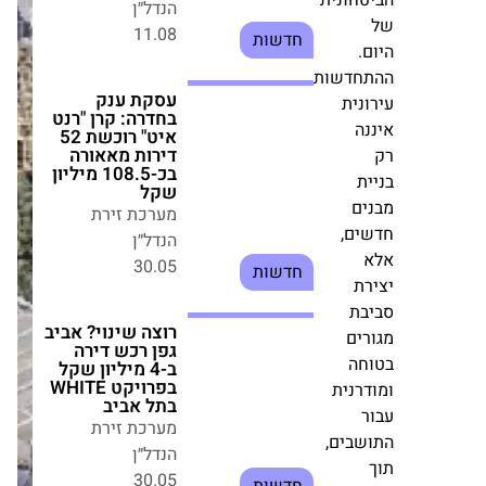
יאות
עסקת ענק
בחדרה: קרן "רנט
טחונית
איט" רוכשת 52
דירות מאאורה
.
בכ-108.5 מיליון
שקל
חדשות
מערכת זירת
נית
הנדל״ן
נה
30.05
חדשות
ת
ים
רוצה שינוי? אביב
גפן רכש דירה ב-4
ים,
מיליון שקל
בפרויקט WHITE
רת
בתל אביב
מערכת זירת
בת
הנדל״ן
רים
30.05
חה
חדשות
דרנית
ר
נכשל מתווה
שבים,
השיפוצים: בעלי