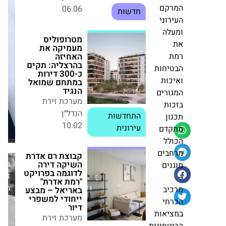
מטרופוליס
מעמיקה את
קם
האחיזה בהרצליה:
קבוצת
תקים כ-300
וני
דירות במתחם
אלקטרה
לה
שמואל הנגיד
מסכמת
מערכת זירת
רבעון
הנדל״ן
התחדשות
שני
יחות
10.02
עירונית
עם
כות
צמיחה
ורים
בהכנסות
קבוצת רם אדרת
ות
השיקה דירה
וברווחיות
ן
לדוגמה בפרויקט
"רמת אדרת"
דם
באריאל – מבצע
לל
ייחודי למשפרי
מערכת
דיור
בים
מערכת זירת
זירת
ים
הנדל״ן
הנדל״ן
11.08
חדשות
יב
חי