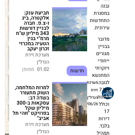
ין,
תביעת ענק:
ה
אלקטרה, ביג
גרת
שבת,25/10/25
ו-צ.פ. חברה
דשות
לבניין דורשות
343 מיליון ש"ח
נית.
מרמ"י בגין הטעיה
במכרזי זכרון יעקב
בר
מערכת זירת
ין
הנדל״ן
רים
01.02
ממומן
חדשות
די
רתי
למרות המלחמה,
נשא
מערכת
השוק מתעורר
בה
זירת
בשדה דב:
של 7
עסקאות ב-300
הנדל״ן
מיליון שקל
ות
14/06/26
בפרויקט "זוהי תל
ל
אביב"
מערכת זירת
ות
הנדל״ן
ד.
24.03