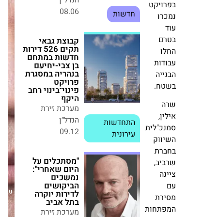
רות
קבוצת גבאי תקים
ויקט
526 דירות חדשות
רו
במתחם בן
צבי-יחיעם
בנהריה במסגרת
ם
פרויקט
ו
פינוי־בינוי רחב
היקף
דות
מערכת זירת
יה
הנדל״ן
התחדשות
ח.
09.12
עירונית
ן,
"מסתכלים על
כ"לית
היום שאחרי":
ווק
נמשכים
הביקושים לדירות
רת
יוקרה בתל אביב
יב,
מערכת זירת
ה
הנדל״ן
שבת,30/08/25
21.03
חדשות
רת