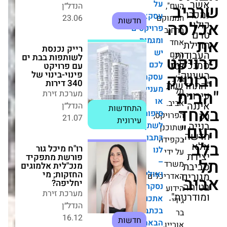
על
",
הנדל״ן
עסקאות,
וקם
23.06
חדשות
פרויקטים
וב
ומגמות.
רייק נכנסת
יש
לשותפות בבת ים
לכם
עם פרויקט
פינוי-בינוי של
עסקה
340 דירות
ת
מעניינת
מערכת זירת
או
.
הנדל״ן
התחדשות
סיפור
ויקט,
21.07
עירונית
לשתף?
כנן
כתבו
ידה
רו"ח מיכל גור
לנו
פורשת מתפקיד
–
מנכ"לית אלמוגים
ואולי
החזקות; מי
ד
יחליפה?
נסקר
ריכלים
מערכת זירת
.
אתכם
וע
הנדל״ן
בכתבה
16.12
חדשות
הבאה