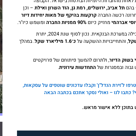
 מ־40 שנה ונחשבת לאחת מהחברות היזמיות הבולטות בישראל. הקבוצה
 בהם
תל אביב, ירושלים, רמת גן, הוד השרון ואילת
– וכן
חרונה רכשה החברה
קרקעות בהיקף של מאות יחידות דיור
וסי אברהמי
מחזיק כיום
90% ממניות החברה
ומשמש כיו"ר.
היא זרוע ההשקעות הריאליות הגדולה והמובילה במערכת הבנקאית. נכון לסוף שנת 2024, יתרת
, והתחייבויות ההשקעה על
כ־1.6 מיליארד שקל
. במהלך
בשוק הדיור
, ולתרום להמשך פיתוחם של פרויקטים
 גבוה ובמסגרות של
התחדשות עירונית
.
פו ל'זירת הנדל"ן' וקבלו עדכונים שוטפים על עסקאות,
? כתבו לנו – ואולי נסקר אתכם בכתבה הבאה
ש בתוכן ללא אישור מראש.