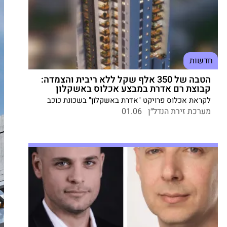
חדשות
הטבה של 350 אלף שקל ללא ריבית והצמדה:
קבוצת רם אדרת במבצע אכלוס באשקלון
לקראת אכלוס פרויקט "אדרת באשקלון" בשכונת כוכב
הצפון, יוצאת חברת הנדל"ן במבצע מימון חריג לרוכשי
מערכת זירת הנדל״ן
01.06
הדירות האחרונות. הרוכשים ייהנו ממימון של 350 אלף
שקל לעשור – ללא ריבית, ללא קרן וללא מדד. ב-5 ביוני
תקיים החברה אירוע מכירות מיוחד בדירה לדוגמה.