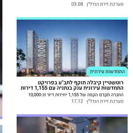
מגורים, תעסוקה ומסחר בלב שכונת השופטים – בסמוך
מערכת זירת הנדל״ן
03.08
לתחנת המטרו העתידית "רמלה מרכז"
התחדשות עירונית
רוטשטיין קיבלה תוקף לתב"ע בפרויקט
התחדשות עירונית ענק בנתניה עם 1,155 דירות
החברה תקדם הקמה של 1,155 יחידות דיור וכ-10,000
מ"ר שטחי מסחר ותעסוקה בקריית נורדאו
מערכת זירת הנדל״ן
17.12