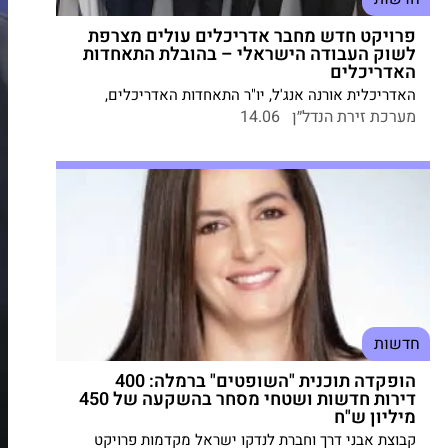
פרויקט חדש מחבר אדריכלים עולים מצרפת
לשוק העבודה הישראלי – בהובלת התאחדות
האדריכלים
האדריכלית אורנה אנג'ל, יו"ר התאחדות האדריכלים,
הצטרפה ליוזמה הלאומית בפריז לגיוס אדריכלים עולים
מערכת זירת הנדל״ן
14.06
מצרפת – במסלול מהיר להשתלבות תעסוקתית בישראל
חדשות
הופקדה תוכנית "השופטים" ברמלה: 400
דירות חדשות ושטחי מסחר בהשקעה של 450
מיליון ש"ח
קבוצת אבני דרך וחברת לנדקו ישראל מקדמות פרויקט