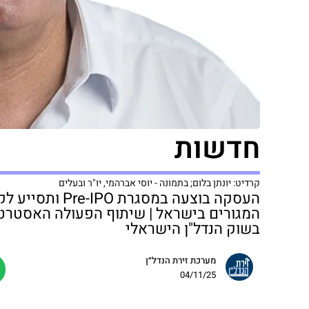
חדשות
קרדיט: יונתן בלום; בתמונה - יוסי אברהמי, יו"ר ובעלים
העסקה בוצעה במס
המגורים בישראל | שיתוף הפעולה האסטרטג
בשוק הנדל"ן הישראלי
מערכת זירת הנדל״ן
04/11/25
https://zirat-nadlan.co.il/archives/5018