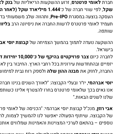
חברת
לאומי פרטנרס
, זרוע ההשקעות הריאליות של
בנק לא
שקל
, לפי שווי חברה של כ־
1.444 מיליארד שקל (לאחר הכסף)
העסקה בוצעה במסגרת
Pre-IPO
, ותהווה שלב משמעותי בד
תעמיד לאומי פרטנרס לרשות החברה את ניסיונה הרב
בליוו
שותפה.
ההשקעה נועדה לתמוך בהמשך הצמיחה של
קבוצת יוסי אב
בישראל.
לחברה כיום
צבר פרויקטים בהיקף של כ־10,000 יחידות דיור
יזמיים ובהתחדשות עירונית בכל רחבי הארץ. החיבור בין לא
החברה, לחזק את
מבנה ההון שלה
ולספק רוח גבית למימוש 
יוסי אברהמי
, יו״ר ובעלי הקבוצה: "לאורך השנים בנינו חבר
אנו גאים בכך שלאומי פרטנרס בחרו להצטרף אלינו כשותפים
שלנו לשנים הבאות."
אבי רוזן
, מנכ"ל קבוצת יוסי אברהמי: "הכניסה של לאומי פ
של הקבוצה. שיתוף הפעולה יאפשר לנו להמשיך לצמוח, להר
נוספים – בהתאם לערכי המצוינות והאמינות שמלווים אותנ