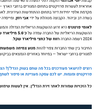
קבוצת
יוסי אברהמי
הוקמה לפני למעלה
אחראית לעשרות פרויקטים בתחום המגורים ברחבי הארץ –
מקדמת אלפי יחידות דיור בתחום ההתחדשות העירונית. לא
בשדה דב וביהוד. הקבוצה מנוהלת על ידי
אבי רוזן
, ומייסדה
י
לאומי פרטנרס
ההשקעות הריאליות של החברה עמדה על
כ־5.6 מיליארד שקל
2024 רשמה החברה
רווח של כחצי מיליארד שקל
.
החיבור בין שתי החברות צפוי להוות
מנוע צמיחה משמעותי 
למגורים ברחבי ישראל — במיוחד באזורים הנמצאים בביקוש
רוצים להישאר מעודכנים בכל מה שחם בשוק הנדל"ן? הצטר
פרויקטים ומגמות. יש לכם עסקה מעניינת או סיפור לשתף
כל הזכויות שמורות לאתר זירת הנדל״ן. אין לעשות שימו
no