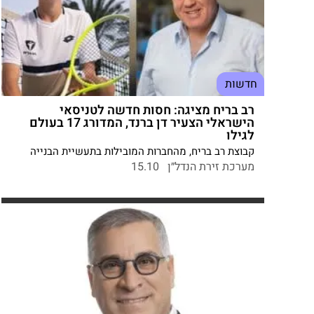
חדשות
רב בריח מציגה: חסות חדשה לטניסאי
הישראלי הצעיר דן ברנד, המדורג 17 בעולם
לגילו
קבוצת רב בריח, מהחברות המובילות בתעשיית הבנייה
בישראל, הודיעה על שיתוף פעולה עם הכישרון הצעיר דן
מערכת זירת הנדל״ן
15.10
ברנד – המדורג ראשון בארץ לבני 16 ו־18, ו־17 בעולם.
מנכ"ל הקבוצה שמואל דונרשטיין: "לתמיכה בספורט
הישראלי יש משמעות גדולה, במיוחד בתקופה הזו."