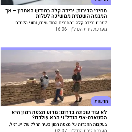
מחירי הדירות: ירידה קלה בחודש האחרון – אך
המגמה השנתית ממשיכה לעלות
למרות ירידה קלה במחירים החודשיים, נתוני הלמ"ס
מעידים על מגמת עלייה שנתית בשוק הנדל"ן – ובפרט
מערכת זירת הנדל״ן
16.06
בדירות חדשות. מחוז הצפון מוביל בעלייה של 9.5% בשנה
האחרונה
חדשות
לא עוד שכונה בדרום: מדוע מצפה רמון היא
הסטארט-אפ הנדל"ני הבא שלכם?
בעקבות ההכרזה על מצפה רמון כעיר החלל של ישראל,
לצד הסכם פיתוח היסטורי של כ-800 מיליון ₪ עם משרד
מערכת זירת הנדל״ן
02.07