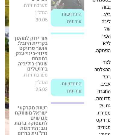
ות
הנדל״ן
התחדשות
ל
25.02
עירונית
ת
רשות מקרקעי
שות,
ישראל משווקת
ניקות
מגרשים לתעסוקה
ברמת נגב:
רים
הזדמנות נדל"נית
ת
בדרום
ים
מערכת זירת
נית
הנדל״ן
נדרט
04.06
חדשות
בתוך 48 שעות:
ה
אושרו שתי
תוכניות התחדשות
עירונית של חברת
ר
אורון נדל"ן בהוד
השרון ובנתניה
קה.
מערכת זירת
הנדל״ן