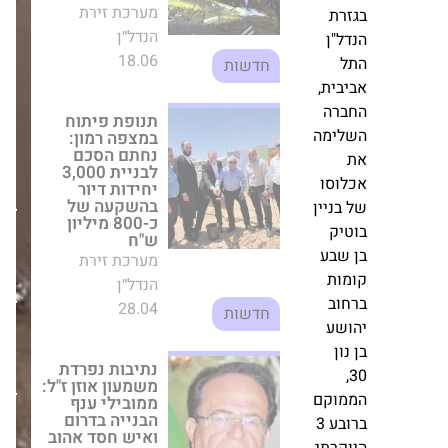
בהשקעה של
כ-800 מיליון ש"ח
יה
מערכת זירת
הנדל״ן
ץ
28.04
חמה.
חדשות
רת
בתי
נתיבות נפרדת
"ן
משמעון אוזן ז"ל:
החולים
ממובילי ענף
של
הבנייה בדרום
ית,
ישראל
ואיש חסד אהוב
רה
במבחן
מערכת זירת
ימה
המיגון:
הנדל״ן
השקעה
20.08
חדשות
וסו
קריטית
בבינוי
קבוצת מבנה
ן
ותכנון
פותחת את 2026
יק
תפקודי
עם עלייה ב-NOI
וב-AFFO; החל
לעידן
אכלוס פרויקט
של
הענק "הסוללים"