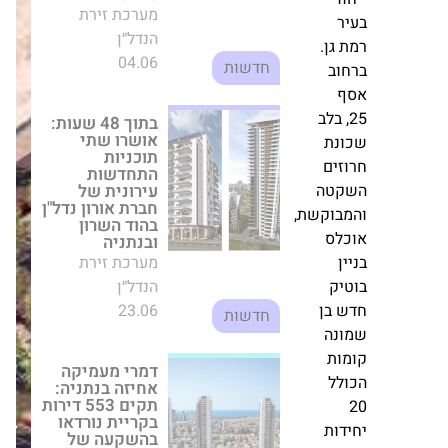
23.06
חדשות
לחה
דמרי מעמיקה
,
אחיזה בנתניה:
רה
תקים 553 דירות
וחת
בקריית נורדאו
בהשקעה של 750
ל
מיליון שקל
רת
מערכת זירת
יקט
הנדל״ן
התחדשות
ים
21.01
עירונית
די
ר
אושרה
עסקת ענק: חברת
תוכנית
סייבר שכרה
כמחצית ממגדל
"הרחבה
וב
היוקרה Landmark
מזרחית"
בתל אביב
במזכרת
מערכת זירת
בתיה:
הנדל״ן
3,427
12.03
חדשות
נת
יחידות