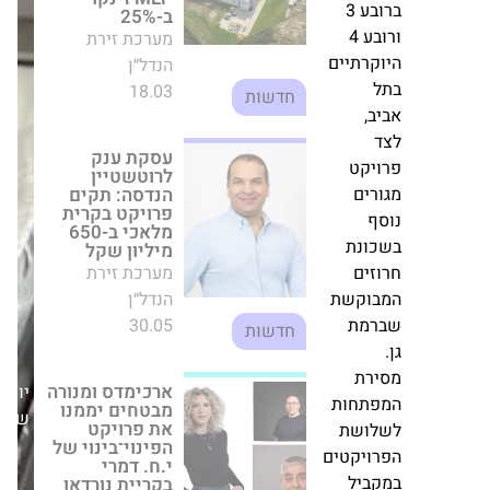
בע
תקים פרויקט
בקרית מלאכי
ב-650 מיליון שקל
ע
מערכת זירת
הנדל״ן
רתיים
30.05
חדשות
,
ארכימדס ומנורה
מבטחים יממנו את
יקט
פרויקט
ים
הפינוי־בינוי של
י.ח. דמרי בקריית
ף
נורדאו בהיקף של
ונת
מעל מיליארד
שקל
ים
יום
מערכת זירת
וקשת
שישי,20/06/25
הנדל״ן
התחדשות
מת
09.11
עירונית
רת
תחות
פרשקובסקי גרופ
משיקה את
ושת