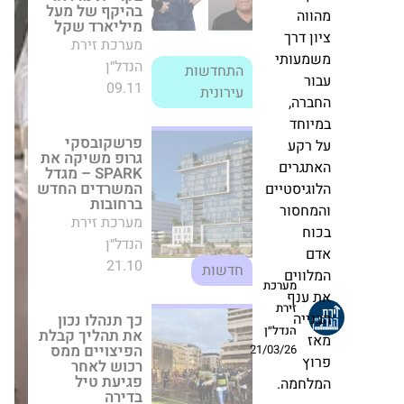
SPARK – מגדל
ויקטים
המשרדים החדש
ביל
ברחובות
מערכת זירת
וה
הנדל״ן
21.10
חדשות
עותי
ר
כך תנהלו נכון את
רה,
תהליך קבלת
הפיצויים ממס
וחד
רכוש לאחר פגיעת
טיל בדירה
מערכת זירת
גרים
הנדל״ן
יסטיים
18.06
חדשות
חסור
מערכת
ח
תנופת פיתוח
זירת
במצפה רמון:
הנדל״ן
וים
נחתם הסכם
לבניית 3,000
21/03/26
יחידות דיור