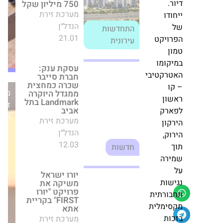
ים
דיור
טה
יורו ישראל
חדשות
משיקה את
בוקשת,
ייבנו
פרויקט "יורו
לס
FIRST" בקריית
אתא
ן
מערכת זירת
יק
מערכת
הנדל״ן
זירת
22.02
חדשות
הנדל״ן
נה
ות
ההון העצמי זינק
לל
ל-585 מיליון
שקל: צרפתי צבי
ובניו מסכמת את
ות
2025
.
מערכת זירת
דו
הנדל״ן
26.03
חדשות
ויקט
ן
י.ח. דמרי מסכמת
קומו
את הרבעון השני