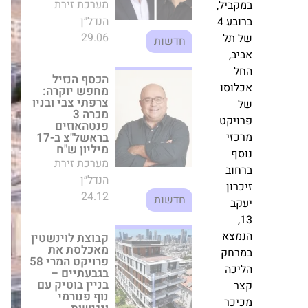
מערכת זירת
ובות
הנדל״ן
קים
24.12
חדשות
קבוצת לוינשטין
ול,
מאכלסת את
פרויקט המרי 58
ב
בגבעתיים – בניין
דל
בוטיק עם נוף
פנורמי ונגישות
תא.
מושלמת
יל,
מערכת זירת
בע
הנדל״ן
ל
09.06
חדשות
,
רו"ח מיכל גור
פורשת מתפקיד
וסו
מנכ"לית אלמוגים
החזקות; מי
יחליפה?
יקט
מערכת זירת
זי