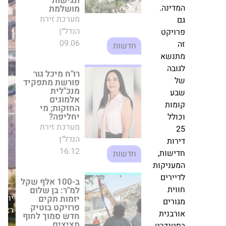
הנדל״ן
ף
16.12
חדשות
וב
ון
ב
ב-100 אלף שקל
למ"ר: בן שלום
יזמות תקים
צא
פרויקט בוטיק
חק
חדש סמוך לחוף
מציצים
כה
מערכת זירת
הנדל״ן
התחדשות
כר
30.05
עירונית
נה.
יקט
אור ירוק למהפך
בקריית היובל:
אושר פרויקט
יום
שא
פינוי-בינוי ענק
ראשון,21/09/25
במתחם
ה
שטרן-בוליביה
בירושלים
מערכת זירת