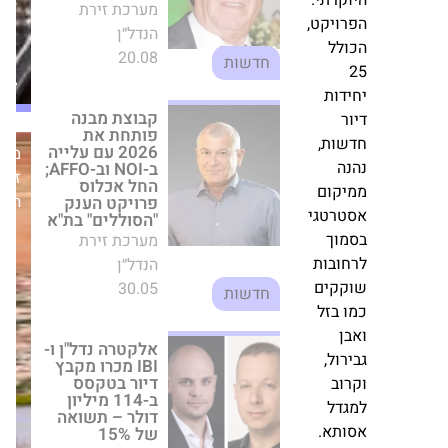
ות
איומים
בת"א
וב
ביטחוניים
מערכת זירת
שע
הנדל״ן
ן
30.05
חדשות
מערכת
וקם
זירת
אלקטרה נדל"ן ו-
בע
IBI מכרו מקבץ
הנדל״ן
דיור בטקסס
ב-114 מיליון דולר
רתי.
– תשואה של 15%
ויקט,
מערכת זירת
לל
הנדל״ן
29.06
חדשות
ות
הכסף הנזיל
ות,
מחפש יוקרה:
ה
צרפתי צבי ובניו
מכרה 3
קום
פנטהאוזים
רטגי
בראשל"צ ב-17
וך
מיליון ש"ח