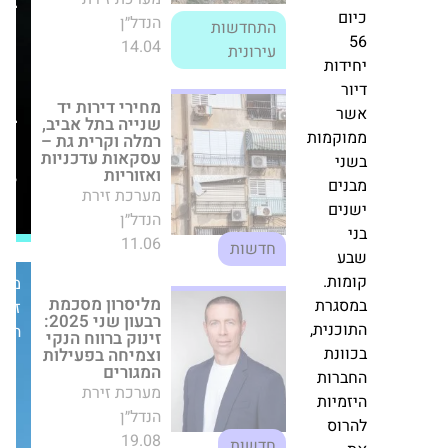
בן
ם
שלום
מחירי דירות יד
שנייה בתל אביב,
יזמות
לל
רמלה וקרית גת –
תקים
ם
עסקאות עדכניות
פרויקט
ואזוריות
מערכת זירת
בוטיק
דות
חדש
הנדל״ן
ר
סמוך
11.06
ר
חדשות
לחוף
וקמות
מציצים
י
מליסרון מסכמת
ים
רבעון שני 2025:
זינוק ברווח הנקי
ים
וצמיחה בפעילות
מערכת
המגורים
ע
מערכת זירת
זירת
ות.
הנדל״ן
הנדל״ן
סגרת
19.08
חדשות
כנית,
ונת
עסקת ענק
רות
לרוטשטיין הנדסה: