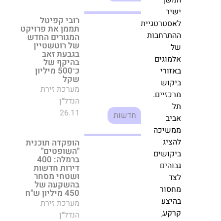
ברה
26.11
חדשות
ר,
וה
הופקדה תוכנית
שך
"השופטים" ברמלה:
ר
400 דירות חדשות
טרטגיית
ושטחי מסחר
בהשקעה של 450
תרחבות
מיליון ש"ח
מערכת זירת
וגים
הנדל״ן
ורי
03.08
חדשות
וש
זיים.
פרשקובסקי גרופ
מקדמת פרויקט
יום
ב
התחדשות עירונית
רביעי,29/04/26
בנוף הגליל: תקים
שיכה
כ-1,008 דירות ב-7
יג
מגדלים
ושים
מערכת זירת
הים
הנדל״ן
התחדשות
05.05
עירונית