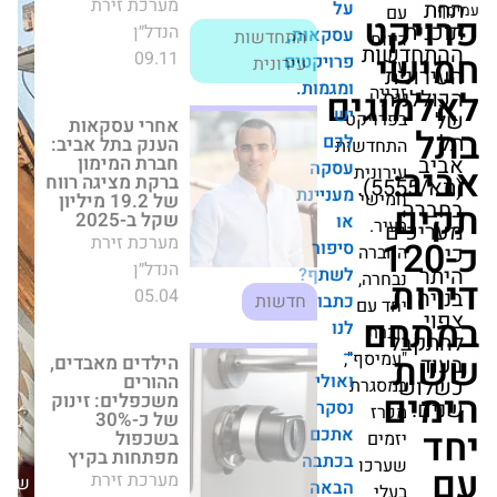
על
הנדל״ן
ט
התחדשות
עסקאות,
וח
09.11
עירונית
ות
י
פרויקטים
ומגמות.
יה
גים
ת
אחרי עסקאות
יש
ויקט
הענק בתל אביב:
לכם
חברת המימון ברקת
חדשות
מציגה רווח של
עסקה
ונית
19.2 מיליון שקל
(תא/5555).
מעניינת
ישי
ב-2025
או
מערכת זירת
ר.
1
סיפור
הנדל״ן
ברה
לשתף?
05.04
רה,
חדשות
כתבו
ם
לנו
הילדים מאבדים,
–
רת
ההורים משכפלים:
ואולי
זינוק של כ-30%
יסף",
בשכפול מפתחות
נסקר
סגרת
בקיץ
אתכם
ז
מערכת זירת
בכתבה
ים
הנדל״ן
שבת,30/05/26
הבאה
רכו
21.07