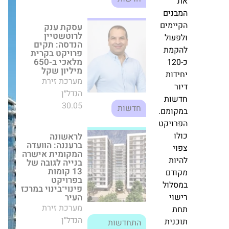
תקים פרויקט
מיות
בקרית מלאכי
וס
ב-650 מיליון שקל
מערכת זירת
נים
הנדל״ן
ימים
30.05
חדשות
עול
קמת
לראשונה ברעננה:
-120
הוועדה המקומית
דות
אישרה בנייה
לגובה של 13
ר
קומות בפרויקט
שות
פינוי־בינוי במרכז
ומם.
העיר
מערכת זירת
ויקט
הנדל״ן
ו
התחדשות
09.12
י
עירונית
ות
ודם
פרויקט ארקדה
לול
באלעד: רוכשי
מחיר למשתכן
וי
נהנים מתשואה של