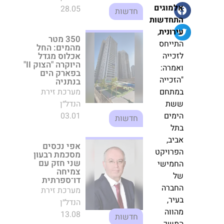
בנתניה
זירת
מערכת זירת
ן,
הנדל״ן
הנדל״ן
"לית
03.01
חדשות
מוגים
חדשות
ונית
,
אפי נכסים מסכמת
רבעון שני חזק עם
יחס
צמיחה דו־ספרתית
ייה
מערכת זירת
רה:
הנדל״ן
כייה
13.08
חדשות
תחם
ת
ים
רובי קפיטל תממן
את פרויקט
ל
המגורים החדש של
ב,
רוטשטיין בגבעת
זאב בהיקף של
ויקט
כ־500 מיליון שקל
מישי
מערכת זירת
הנדל״ן