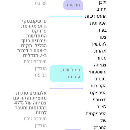
סור
צע
אלמוגים סוגרת
ע,
מחצית חזקה עם
ן
צמיחה של 47%
בהכנסות ומעבר
ום
לרווח
תחדשות
מערכת זירת
רונית
הנדל״ן
ר
אירוע
10.08
חדשות
י
הריסה
משיך
שני
התקבל היתר בנייה
וות
תוך
למגרשים
ע
חודשיים:
הראשונים
יחה
בפרויקט MY
קבוצת
ADERET NORTH
מעותי
גבאי
בכרמי גת צפון
נים
תקים
מערכת זירת
ובות.
32
הנדל״ן
ויקט
דירות
27.07
חדשות
חדשות
טרף
בצפון
ר