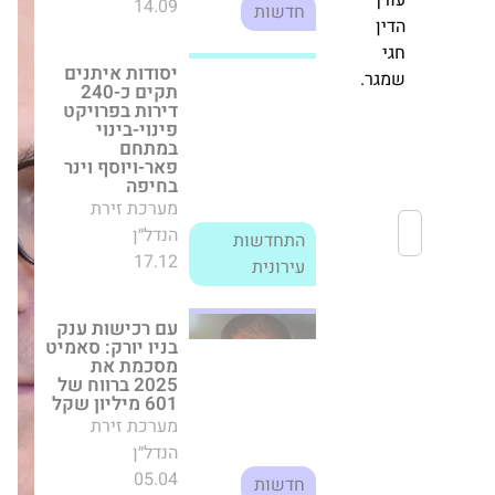
ירים
בניו יורק: סאמיט
תחם
מסכמת את 2025
ברווח של 601
צג
מיליון שקל
ך
מערכת זירת
ן
הנדל״ן
05.04
חדשות
ר.
עומר חתן מונה
לאדריכל הראשי
של חברת קרדן
נדל"ן
מערכת זירת
הנדל״ן
10.06
חדשות
מגדלי הים התיכון
מסכמת רבעון שני
חזק: זינוק ברווחים
והתקדמות
בפרויקטים חדשים