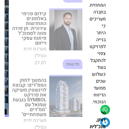
עסקי וייזום
ראת
מערכת זירת
קדתה
פרויקט
הנדל״ן
עדה
Dimri
21.01
חדשות
וזית.
Yama
שדה
ברה
דב
יכים
בהמשך לחוק
הממ"דים: קבוצת
יוצא
לוינשטין משיקה
לשיווק
ר
את פרויקט
-
SYMBOL בגבעת
יה
שמואל עם
דירות
ויקט
"ממ"דים
2
י
משפחתיים"
חדרים
מערכת זירת
תקבל
החל
הנדל״ן
ד
מ-3.75
28.05
לוש
חדשות
מיליון
ים
שקל
ועד
350 מטר מהמים:
ווח
החל אכלוס מגדל
היוקרה "הצוק II"
כחי.
בפארק הים
מערכת