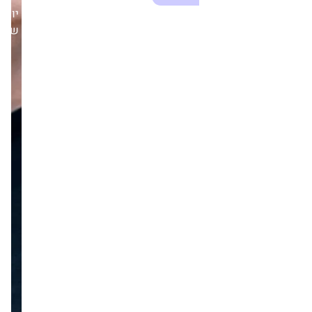
מערכת זירת
יום
הנדל״ן
שלישי,12/08/25
25.08
חדשות
עסקת ענק בנדל"ן:
לאומי פרטנרס
רוכשת 17%
מקבוצת "אבני דרך"
תמורת 80 מיליון
שקל
מערכת זירת
הנדל״ן
16.02
חדשות
מחילוץ פרויקט
תקוע בבית שמש
להקמת חברה
חדשה: קבוצת
נתיב וישראקפ
גרנד משיקות את
"נתיבים"