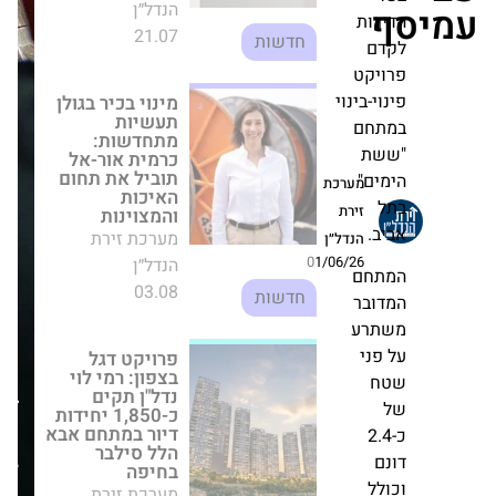
חדשות
ף
י
רות
מינוי בכיר בגולן
דם
תעשיות
יקט
מתחדשות: כרמית
אור-אל תוביל את
וי-בינוי
תחום האיכות
תחם
והמצוינות
שת
מערכת זירת
ים"
הנדל״ן
ל
03.08
חדשות
ב.
מערכת
פרויקט דגל בצפון:
תחם
זירת
רמי לוי נדל"ן תקים
ובר
כ-1,850 יחידות
הנדל״ן
תרע
דיור במתחם אבא
01/06/26
הלל סילבר בחיפה
ב-100
מערכת זירת
אלף
הנדל״ן
התחדשות
ח
שקל
14.04
עירונית
למ"ר:
-2.4