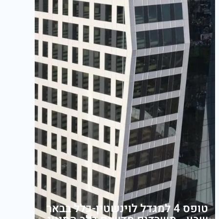
טופס 4 למגדל לוינשטין-כלל בבאר