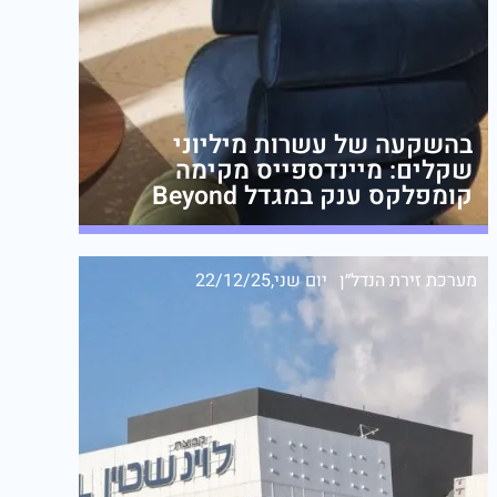
בהשקעה של עשרות מיליוני
שקלים: מיינדספייס מקימה
קומפלקס ענק במגדל Beyond
מערכת זירת הנדל״ן
יום שני,22/12/25