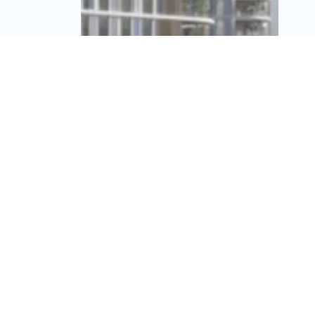
300 דירות בראשון לציון:
הושלם מימון של 900
מיליון שקל לפרויקט
HALO
מערכת זירת הנדל״ן