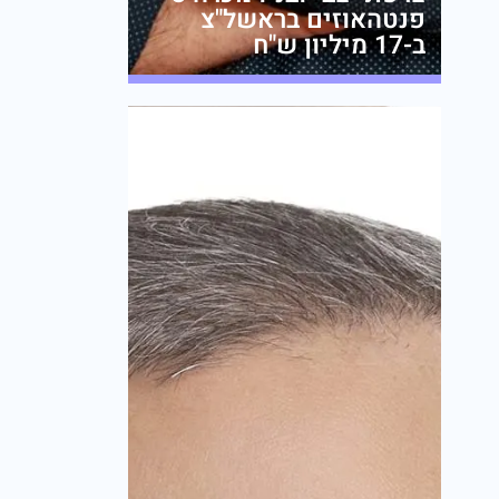
פנטהאוזים בראשל"צ
ב-17 מיליון ש"ח
מערכת זירת הנדל״ן