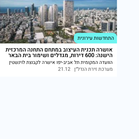
התחדשות עירונית
אושרה תכנית העיצוב במתחם התחנה המרכזית
הישנה: 600 דירות, מגדלים ושימור בית הבאר
הוועדה המקומית תל אביב-יפו אישרה לקבוצת לוינשטין
ולשיכון ובינוי נדל"ן תכנית הכוללת שני מגדלי מגורים בני
מערכת זירת הנדל״ן
21.12
34 קומות, דיור בהישג יד, מסחר ושימור מבנה היסטורי