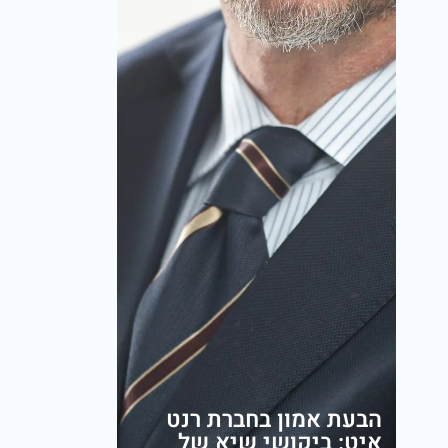
הבעת אמון בחברת רנט
איט: ביקושי שיא של