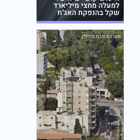
למעלה מחצי מיליארד
שקל בהנפקת האג"ח
מערכת זירת הנדל״ן