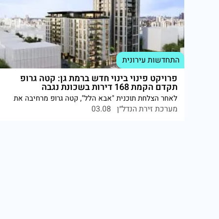
התחדשות עירונית
פרויקט פינוי בינוי חדש ברמת גן: קטה גרופ
תקדם הקמת 168 דירות בשכונת נגבה
לאחר הצלחת תוכנית "אבא הלל", קטה גרופ מרחיבה את
פעילותה בתחום ההתחדשות העירונית עם פרויקט חדש
מערכת זירת הנדל״ן
03.08
בשכונת תל יהודה – בהשקעה של כ־235 מיליון ש"ח