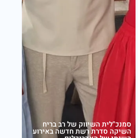
סמנכ''לית השיווק של רב בריח
השיקה סדרת רשת חדשה באירוע