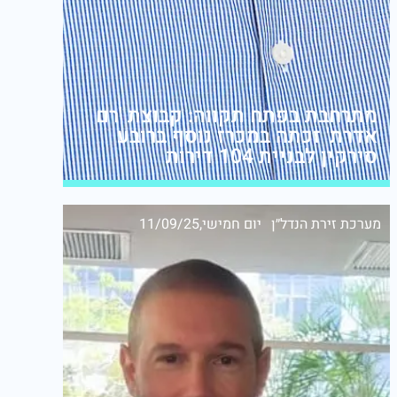
מתרחבת בפתח תקווה: קבוצת 'רם
אדרת' זכתה במכרז נוסף ברובע
סירקין לבניית 104 דירות
מערכת זירת הנדל״ן
יום חמישי,11/09/25