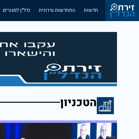
חדשות
התחדשות עירונית
נדל״ן למגורים
הטכניון