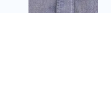
יסודות איתנים חתמה על
עסקת קומבינציה: תקים
56 יחידות דיור ושטחי
מסחר ברחובות
מערכת זירת הנדל״ן