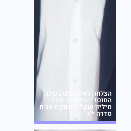
הצלחה לאלמוגים בשלב
המוסדי: גייסה כ-120
מיליון שקל בהנפקת אג"ח
סדרה י"ג