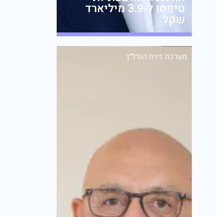
טיפסו ל-3.9 מיליארד
שקל
מערכת זירת הנדל״ן