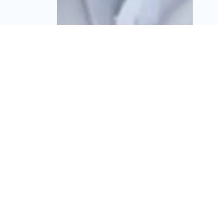
שדה נדל"ן בדרך לעסקת
ענק ביוסטון: תסב מגדל
יוקרה לדירות למכירה
ברווח צפוי של כ-200
מיליון דולר
מערכת זירת הנדל״ן