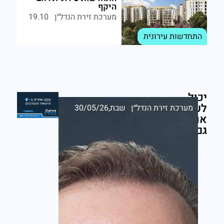
היקף
מערכת זירת הנדל״ן
19.10
התחדשות עירונית
יכול
לעניין
מערכת זירת הנדל״ן
שבת,30/05/26
אותך
גם