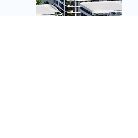
קבוצת גבאי ו-MNG יקימו
כ-660 דירות חדשות
במתחם יצחק שדה–בלפור
בבת ים
מערכת זירת הנדל״ן