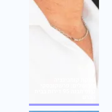
עסקת קומבינציה
בירושלים: פרשקובסקי
גרופ תבנה 95 דירות בבית
הכרם