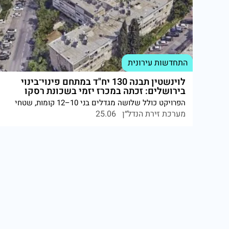
התחדשות עירונית
לוינשטין תבנה 130 יח"ד במתחם פינוי־בינוי
בירושלים: זכתה במכרז יזמי בשכונת רסקו
הפרויקט כולל שלושה מגדלים בני 10–12 קומות, שטחי
מסחר, מבני ציבור ושטח ציבורי פרטי. התוכנית מקודמת
מערכת זירת הנדל״ן
25.06
מול הדיירים ובאישור עיריית ירושלים