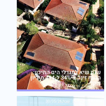
שנת שיא למגדלי הים התיכון:
הרווח זינק ב-34% ל-414 מיליון
שקל
מערכת זירת הנדל״ן
שבת,30/05/26