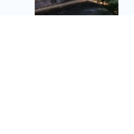
קטה גרופ נכנסת לבורסה
בתל אביב והשלימה
בהצלחה הנפקת אג"ח
ראשונה
מערכת זירת הנדל״ן