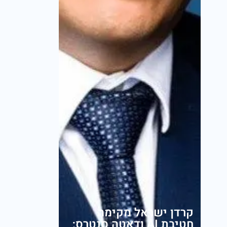
קרדן ישראל מקימה
חטיבת AI ודאטה סנטרס;