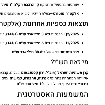
שותפות בתפעול ותחזוקת
קו הרכבת הקלה “נופית”
אלקטרה מוטורס
—בעלת הזיכיון ליבוא אוטובוסים
חש
תוצאות כספיות אחרונות (אלקטר
Q2/2025
: הכנסות
כ־3.4 מיליארד ש״ח
(
+14%
), רו
H1/2025
: הכנסות
כ־6.8 מיליארד ש״ח
(
+14%
), רו
צבר הזמנות
: שיא של
כ־38.8 מיליארד ש״ח
.
מי זאת תש״י?
קרן תשתיות ישראל
(מנכ״ל:
ירון קסטנבאום
; בעלים: קבוצ
אקוויטי המתמחה בתחומי
אנרגיה, תחבורה, כבישים, מים, 
ציבוריים
—בהיקף ניהול של כ־
10 מיליארד ש״ח
.
המשמעות האסטרטגית