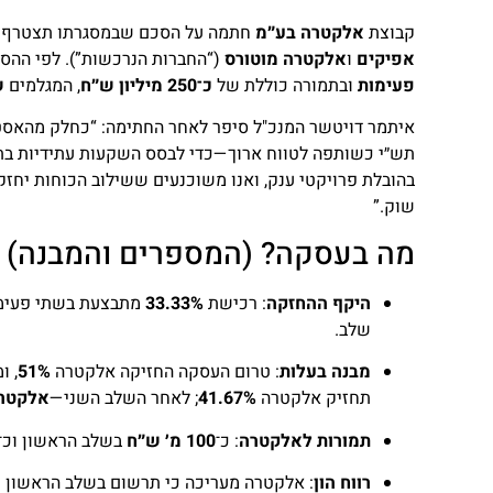
https://zirat-nadlan.co.il/archives/4822
קבוצת
אלקטרה בע״מ
חתמה על הסכם שבמסגרתו תצטרף
אפיקים
ו
אלקטרה מוטורס
(“החברות הנרכשות”). לפי ההס
פעימות
ובתמורה כוללת של
כ־250 מיליון ש״ח
, המגלמים
שו
איתמר דויטשר המנכ"ל סיפר לאחר החתימה: “כחלק מהאסט
תש״י כשותפה לטווח ארוך—כדי לבסס השקעות עתידיות בתח
בהובלת פרויקטי ענק, ואנו משוכנעים ששילוב הכוחות יחז
שוק.”
מה בעסקה? (המספרים והמבנה)
היקף ההחזקה
: רכישת
33.33%
מתבצעת בשתי פעימות (כ־16.67% בכל שלב
שלב.
מבנה בעלות
: טרום העסקה החזיקה אלקטרה
51%
, 
תחזיק אלקטרה
41.67%
; לאחר השלב השני—
אלקטר
תמורות לאלקטרה
: כ־
100 מ׳ ש״ח
בשלב הראשון וכ־
רווח הון
: אלקטרה מעריכה כי תרשום בשלב הראשון
ר