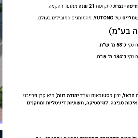
 חיפה–נצרת
לתקופת
21 שנה
ממועד ההקמה.
מליים
של
YUTONG
, מהמותגים המובילים בעולם.
ה בע״מ)
וח נקי
כ־68 מ׳ ש״ח
.
וח נקי
כ־134 מ׳ ש״ח
.
ת
הראל
, ירון קסטנבאום ועו״ד
יהודה רווה
) היא קרן פרייבט
איכות סביבה, לוגיסטיקה, תשתיות דיגיטליות ומתקנים