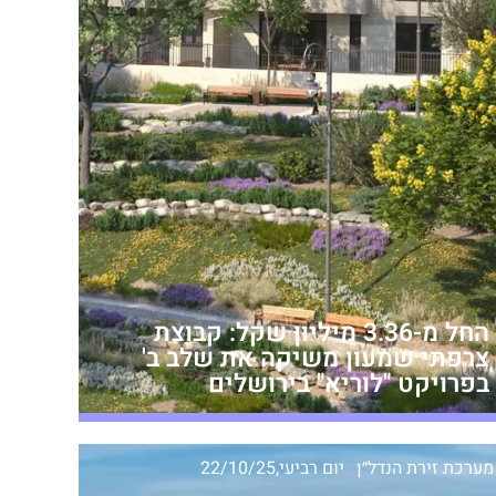
החל מ-3.36 מיליון שקל: קבוצת
צרפתי שמעון משיקה את שלב ב'
בפרויקט "לוריא" בירושלים
מערכת זירת הנדל״ן
יום רביעי,22/10/25