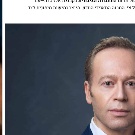
של תחום
התחבורה הציבורית
בקבוצת אלקטרה—עם
 צי
. המבנה התאגידי החדש מייצר גמישות מימונית לצד