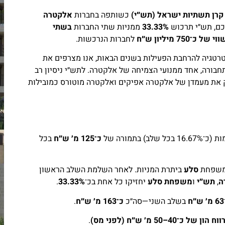
קרן תשתיות ישראל (תש״י)
כשותפה בחברות
אלקטרה
כם, תש״י תרכוש
33.33%
ממניות שתי החברות
בשתי
וי של כ־750 מיליון ש״ח
לחברות הנרכשות.
רטגיה להרחבת הפעילות בשנים הבאות, אנו מצרפים את
בורה, אחד ממנועי הצמיחה של אלקטרה. לתש״י ניסיון רב
ק את מעמדן של אלקטרה אפיקים ואלקטרה מוטורס כמובילות
) בתמורה של
כ־125 מ׳ ש״ח
בכל
ומשפחת
סלע
ביתרת המניות. לאחר השלמת השלב הראשון
ה
,
תש״י
ו
משפחת סלע
יחזיקו כל אחת בכ־
33.33%
.
63 מ׳ ש״ח
בשלב השני—סה״כ
כ־163 מ׳ ש״ח
.
ווח הון של כ־40–50 מ׳ ש״ח (לפני מס)
.