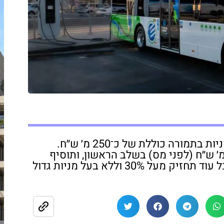
הסכם בשתי פעימות לרכישת 33.33% מהמניות בתמורה כוללת של כ־250 מ׳ ש״ח.
קטרה צפויה לרשום רווח הון של 40–50 מ׳ ש״ח (לפני מס) בשלב הראשון, ותוסיף
לשלוט ולאחד את דוחות אלקטרה אפיקים כל עוד תחזיק מעל 30% וללא בעל מניות גדול