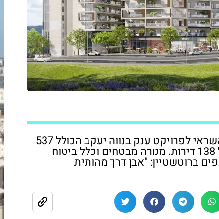
חברת המימון החוץ-בנקאי תעמיד מסגרות אשראי לפרויקט ענק בנווה יעקב הכולל 537
דירות, ולפרויקט נוסף בקריית מנחם שיכלול 138 דירות. מנורה מבטחים וכלל ביטוח
ים ברוטשטיין: "אבן דרך מהותית