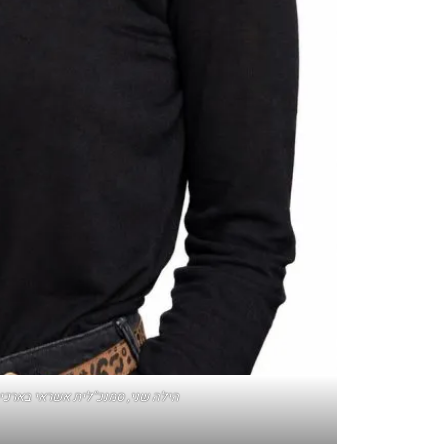
הילה שני, סמנכ"לית אשראי בארכימד