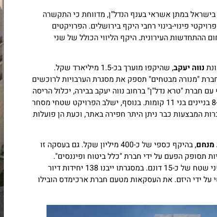
 בישראל במתן אשראי בענף הנדל"ן, מדווחת כי התקשרה
ויקטי פינוי-בינוי רחבי היקף בירושלים. הפרויקטים
ום ההתחדשות העירונית. היקף הליווי הכולל של שני
ונת
נווה יעקב
, שהיקפו מוערך בכ-1.5 מיליארד שקל.
ברת "מנורה מבטחים" תספק את מסגרת הערבויות לרוכשים
ם חברת "טרא נדל"ן" ברחוב נווה יעקב בבירה, יכלול הריסה
של 111 דירות ישנות, שבמקומן יוקמו 537 דירות חדשות ב-8 בניינים בני 11 קומות. בנוסף, ישלב הפרויקט שטחי מסחר
יבור. לחברות המבצעות כבר ניתן היתר חפירה באתר, וכעת הן פועלות
 מנחם
, בהיקף כספי של כ-400 מיליון שקל. גם בעסקה זו
תסופק הפעם על ידי חברת "כלל ביטוח ופיננסים".
הפרויקט ממוקם בין הרחובות הציונות ושטרן ומשתרע על פני שטח של כ-15 דונם. במסגרתו ייבנו 138 יחידות דיור
בשוק החופשי על ידי היזם. את העסקאות מטעם חברת ארכימדס הובילו