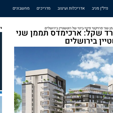
נדל״ן מניב
אדריכלות ועיצוב
מדריכים
מחשבונים
י
 של כ-1.9 מיליארד שקל: ארכימדס תממן שני
טיין בירושלים