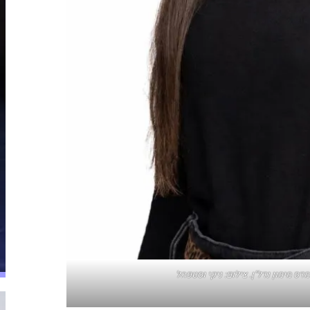
ס מימון נדל"ן. צילום: ניקי וסטפהל