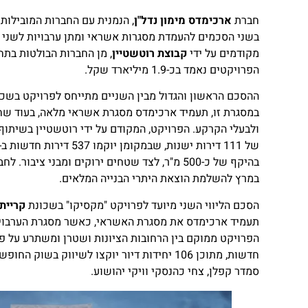
https://zirat-nadlan.co.il/archives/6320
חברת
ארכימדס מימון נדל"ן
, הנמנית עם החברות המובילות
בשני הסכמים להעמדת מסגרות אשראי ומתן ערבויות לשני פר
מקודמים על ידי
קבוצת רוטשטיין
, מן החברות הבולטות בתח
הפרויקטים נאמד בכ-1.9 מיליארד שקל.
ההסכם הראשון והגדול מבין השניים מתייחס לפרויקט בשכ
במסגרת זו, תעמיד ארכימדס מסגרת אשראי מלאה, בעוד שח
ולבעלי הקרקע. הפרויקט, המקודם על ידי רוטשטיין בשיתוף ע
בהיקף של כ-500 מ"ר, לצד שטחים ירוקים ומבני צ
במרץ להשלמת הוצאת היתרי הבנייה המלאים.
הסכם הליווי השני מיועד לפרויקט "מקסיקו" בשכונת
קריית
תעמיד ארכימדס את מסגרת האשראי, כאשר מסגרת הערבויות 
חדשות, מתוכן 106 יחידות דיור יוקצו לשיווק 
סמדר קפלן, צחי כהנסקי וויקי יהושוע.