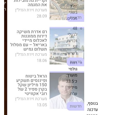
106
רם אדרת משיקה
יום
דירות ממוגנות
יח"ד
ראשון,05/10/25
לאכלוס מיידי
בשני
באריאל – עם מסלול
תשלום גמיש
מבנים.
מערכת זירת הנדל״ן
48
18.06
חדשות
לבעלי
זכויות,
הראל ביטוח
58
ופיננסים תשקיע
לשיווק.
150 מיליון שקל
בקרן ספיר 2 של רובי
אקוויטי
רווח
מערכת זירת הנדל״ן
גולמי
13.05
מוערך:
חדשות
כ־33.5
מיליון
המשקיעים חוזרים
ש"ח.
למבצעי הפריסייל:
קבוצת בראל שיווקה
131 דירות בפרויקט
"נגה" בנוף הגליל
מערכת זירת הנדל״ן