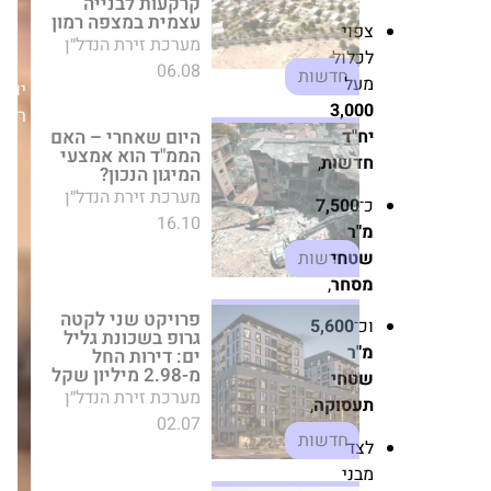
06.08
חדשות
פוי
כלול
היום שאחרי – האם
על
יום
הממ"ד הוא אמצעי
3,00
רביעי,29/10/25
המיגון הנכון?
ח"ד
מערכת זירת הנדל״ן
דשות
,
16.10
חדשות
־
7,500
"ר
טחי
פרויקט שני לקטה
גרופ בשכונת גליל
סחר
,
ים: דירות החל
מ-2.98 מיליון שקל
כ־
5,600
מערכת זירת הנדל״ן
"ר
02.07
טחי
חדשות
עסוקה
,
קבוצת אשלי לירן
צד
ממנה אדריכלית
בני
חדשה: טלי שרמן