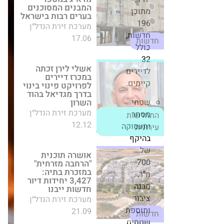
אשלי לירן זכתה
מתוכן
במכרז דיירים
196
לפרויקט פינוי בינוי
בדרך מגדיאל בהוד
חדשות,
השרון
כולל
מערכת זירת הנדל״ן
32
12.12
התחדשות עירונית
לדיירים
קיימים.
אושרה תוכנית
שטחי
"הרחבה מזרחית"
במזכרת בתיה: 3,427
מסחר
יחידות דיור חדשות
ותעסוקה
ייבנו
בהיקף
מערכת זירת הנדל״ן
של
21.09
חדשות
700
מ"ר,
הילדים מאבדים,
מבנה
ההורים משכפלים:
ציבור
זינוק של כ-30%
בשכפול מפתחות
ותוספת
בקיץ
שטחים