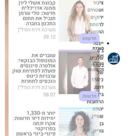
יבור
תוביל את תחום
התכנון בחברה
שטחים
מערכת זירת הנדל״ן
רוקים
09.12
חדשות
רווחת
תושבים.
שוברים את המונופול
יבנה
הבנקאי: אולטרה
ערכת
פיננסים פועלת
ב־6
לפתיחת שוק
ירת
לבים,
ערבויות כינוס
נדל״ן
שטח
הנכסים לתחרות
03/08/2
מערכת זירת הנדל״ן
ל
08.07
כ־150
חדשות
ונם,
ין
יותר מ-1,330 יחידות
רחובות
דיור חדשות: אקרו
זכתה בפרויקטי
הודה
פינוי-בינוי בראשון
טיין,
לציון ובאשקלון
ן
מערכת זירת הנדל״ן
וריון,
12.12
התחדשות עירונית