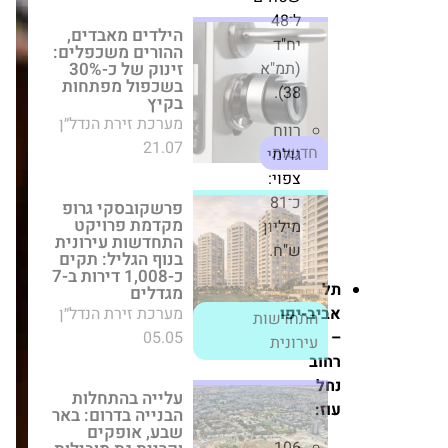
מערכת זירת הנדל״ן
ל־48
21.07
חדשות
יח"ד
(תמ"א
פרשקובסקי גרופ
38).
מקדמת פרויקט
התחדשות עירונית
רווח
בנוף הגליל: תקים
גולמי
כ-1,008 דירות ב-7
מגדלים
צפוי:
מערכת זירת הנדל״ן
כ־81
05.05
התחדשות עירונית
מיליון
ש"ח.
עלייה בהתחלות
ל
הבנייה בדרום: באר
שבע, אופקים וקריית
ביב-יפו
גת מובילות את
המגמה
חוב
מערכת זירת הנדל״ן
חל
28.09
חדשות
וז: