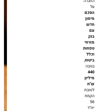
19.07
חדשות
י.ד. ברזאני זכתה
בפרויקט פינוי בינוי
של כ-330 יח"ד בבת
ים
מערכת זירת הנדל״ן
15.07
התחדשות עירונית
קבוצת אלקטרה
מסכמת רבעון שני עם
צמיחה בהכנסות
וברווחיות
מערכת זירת הנדל״ן
30.08
יפו א’ משנה את
פניה: צ.פ מתחילה
בביצוע פרויקט