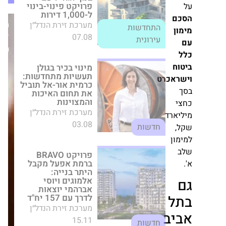
מינוי בכיר בגולן
מערכת
תעשיות מתחדשות:
זירת
כרמית אור-אל תוביל
הנדל״ן
את תחום האיכות
והמצוינות
מערכת זירת הנדל״ן
רט
03.08
חדשות
פרויקט BRAVO
ד
ברמת אפעל מקבל
היתר בנייה: אלמוגים
ויוסי אברהמי יוצאות
לדרך עם 157 יח"ד
מערכת זירת הנדל״ן
15.11
חדשות
מדריך לרכישת נדל״ן
בחו״ל: כך תבחרו יזם,
מימון, מיקום וחברת
ניהול – ותמנעו