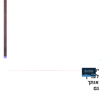
אלמוגים
מכניסה
שותף
פיננסי
לפרויקט
East
Park
שישקיע
75%
מההון
מערכת זירת הנדל״ן
יום חמישי,28/05/26