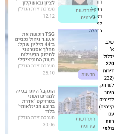
וד
זיאל
TSG רוכשת את
־א.ס.
א.ש.ד ניהול נכסים
וי
ב־44 מיליון שקל:
מהלך אסטרטגי
רמלה.
לחיזוק הפעילות
בשוק המוניציפלי
מערכת זירת הנדל״ן
25.10
חדשות
התקבל היתר בנייה
למגרש השני
בפרויקט "אדרת
ברובע הבינלאומי"
בלוד
מערכת זירת הנדל״ן
30.06
התחדשות עירונית
פרשקובסקי גרופ
עברה למשרדים
חדשים בהרצליה