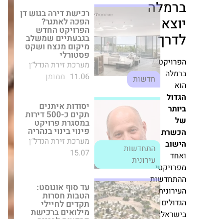
לה
הפרויקט החדש
בגבעתיים שמשלב
מיקום מנצח ושקט
פסטורלי
מערכת זירת הנדל״ן
11.06
ממומן
חדשות
ט
יסודות איתנים תקים
כ-500 דירות במסגרת
פרויקט פינוי בינוי
בנהריה
מערכת זירת הנדל״ן
15.07
התחדשות עירונית
עד סוף אוגוסט:
טי
הטבות חסרות תקדים
לחיילי מילואים
שות
ברכישת קרקעות
ת
לבנייה עצמית
במצפה רמון
מערכת זירת הנדל״ן
: