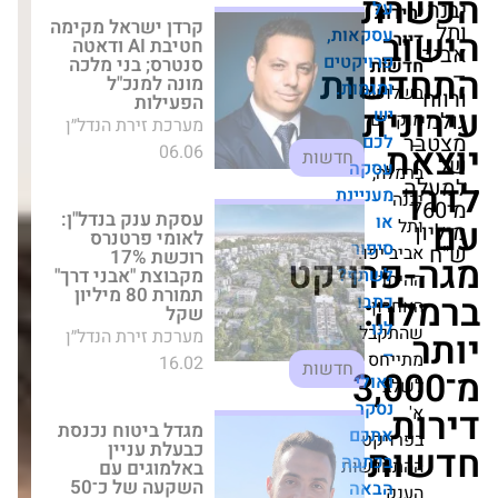
קרדן ישראל מקימה
חטיבת AI ודאטה
אות,
סנטרס; בני מלכה
יקטים
מונה למנכ"ל
ות
הפעילות
מות.
ה
מערכת זירת הנדל״ן
06.06
חדשות
ה
יינת
עסקת ענק בנדל"ן:
לאומי פרטנרס
רוכשת 17% מקבוצת
ור
ו.
"אבני דרך" תמורת 80
ויקט
ף?
מיליון שקל
מערכת זירת הנדל״ן
ו
16.02
חדשות
ל
3
לי
מגדל ביטוח נכנסת
ר
כבעלת עניין
באלמוגים עם
ם
ט
השקעה של כ־50
בה
שות
מיליון ש"ח
ה
מערכת זירת הנדל״ן