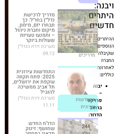
:
טעויות שעולות ביוקר
מערכת זירת הנדל״ן
ים
09.12
מדריכים
ים
התחדשות עירונית
ם
2025: פתח תקווה
עוקפת את ירושלים,
ם
תל אביב ממשיכה
להוביל
מערכת זירת הנדל״ן
ה
11.11
התחדשות עירונית
בנה
הדו"ח החדש
שחושף: זינוק מדאיג
במספר המבנים
רויקט
המסוכנים בערים
רחוב
רבות בישראל
מערכת זירת הנדל״ן
דרור:
17.06
חדשות
244
יח"ד,