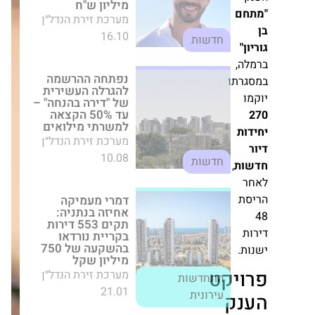
16.10
חדשות
נפתחה ההרשמה
להגרלה העשירית של
"דירה בהנחה" – עד
ו
50% הקצאה
למשרתי מילואים
מערכת זירת הנדל״ן
10.08
חדשות
,
דמרי מעמיקה אחיזה
בנתניה: תקים 553
דירות בקריית נורדאו
בהשקעה של 750
מיליון שקל
מערכת זירת הנדל״ן
21.01
התחדשות עירונית
קט
ק
רכישת דירה בגוש דן
הפכה לאתגר?