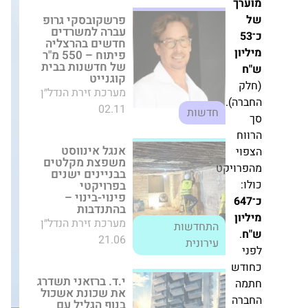
פיתוח – 550 מ"ר של
חדשנות בבית
קוגנייט
מערכת זירת הנדל״ן
02.11
בנק
חדשות
ישראל
מציג
.
אנגל אינווסט
תקנות
משפצת מקלטים
בבניינים ישנים
חדשות:
בפרויקטי פינוי-בינוי
פחות
– בהתנדבות
מינוף,
מערכת זירת הנדל״ן
קט
יותר
21.06
התחדשות עירונית
פיקוח
–
י.ד. ברזאני תשדרג
אבל
את שכונת אשכול
ללא
בנוף הגליל עם
שינוי
פרויקט פינוי-בינוי
ל-1,000 דירות
אמיתי
מערכת זירת הנדל״ן
בשטח
07.08
התחדשות עירונית