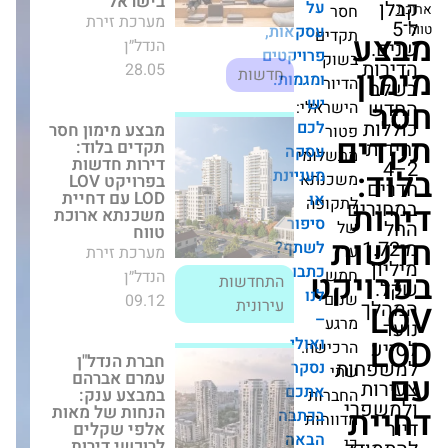
28.05
על
חדשות
עסקאות,
ים
פרויקטים
ק
מבצע מימון חסר
ומגמות.
תקדים בלוד: דירות
ר
חדשות בפרויקט
יש
ראלי:
LOV LOD עם דחיית
לכם
ר
משכנתא ארוכת
טווח
עסקה
לומי
מערכת זירת הנדל״ן
מעניינת
התחדשות
נתא
09.12
או
עירונית
ופה
סיפור
לשתף?
חברת הנדל"ן עמרם
כתבו
אברהם במבצע
קט
ענק: הנחות של
לנו
ם
מאות אלפי שקלים
–
לרוכשי דירות
ע
ממשרתי המילואים
ואולי
ישה.
מערכת זירת הנדל״ן
התחדשות
נסקר
01.03
עירונית
אתכם
רות
בכתבה
וחות
הבאה
ה"דאבל" של אבני