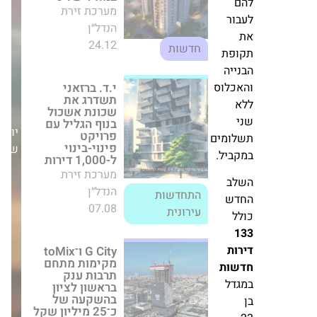
07.08
עירונית
ור
G City ו־toMix
פת
מקימות מתחם
תרבות ענק בראשון
יה
לציון בהשקעה של
כלוס
כ־25 מיליון שקל
מערכת זירת הנדל״ן
26.11
חדשות
יום
ומים
שלישי,21/07/26
ביל.
י.ח דמרי תקדם
פרויקט פינוי בינוי
ב
בשכונת גילה
ש
בירושלים; כל
הפרטים
מערכת זירת הנדל״ן
05.08
חדשות
ת
ות
דל
עסקת ענק: חברת
סייבר שכרה
כמחצית ממגדל