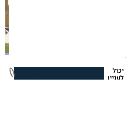
את
SPARK
–
מגדל
המשרדים
החדש
ברחובות
מערכת זירת הנדל״ן
יום רביעי,21/01/26