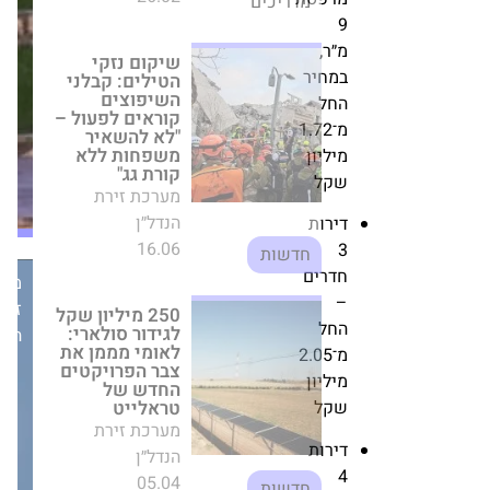
הכשרת הישוב
במתחם
9
חתמה על 363 אלף
"בית
מ"ר באירופה
מ״ר,
הערבה"
מערכת זירת הנדל״ן
במחיר
בשכונת
21.01
החל
חדשות
ארנונה
מ־1.72
בירושלים
מיליון
הסכם מימון של
הופקדה
שקל
כ-430 מיליון שקל
להתנגדויות
לפרויקט
פינוי-בינוי של
דירות
קבוצת מזרחי בבת
3
ים
חדרים
מערכת זירת הנדל״ן
מערכת
–
19.02
זירת
חדשות
החל
הנדל״ן
מ־2.05
קבוצת צרפתי צבי
מיליון
ובניו עם מכירות
שקל
שיא ב־YTOWN
ראשון לציון
דירות
מערכת זירת הנדל״ן
4
29.09