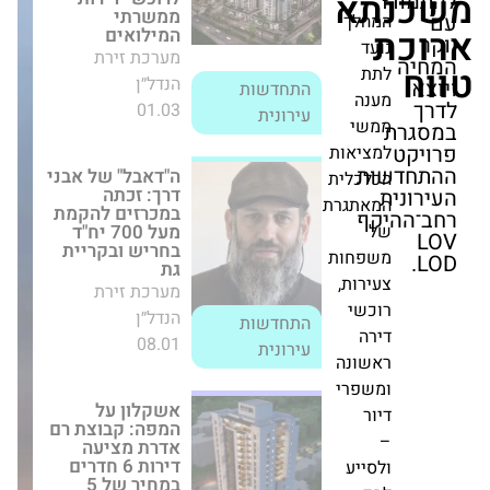
א
דרך: זכתה במכרזים
לך
להקמת מעל 700
יח"ד בחריש
ובקריית גת
מערכת זירת הנדל״ן
התחדשות
ה
08.01
עירונית
י
יאות
כלית
אשקלון על המפה:
ת
קבוצת רם אדרת
תגרת
מציעה דירות 6
ף
חדרים במחיר של 5
חות
מערכת זירת הנדל״ן
ות,
24.12
חדשות
שי
ונה
י.ד. ברזאני תשדרג
את שכונת אשכול
פרי
בנוף הגליל עם
פרויקט פינוי-בינוי
ל-1,000 דירות
מערכת זירת הנדל״ן
יע
התחדשות