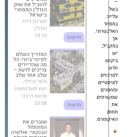
הנדל״ן
המדריך השלם
לפינוי־בינוי: כל
מה שהדיירים
צריכים לדעת –
שלב אחר שלב
ני.
גלעד ברזילי, יועץ
משכנתאות
מרשת דרכנו
03.08
חדשות
שוברים את
ם
המונופול
ים
הבנקאי: אולטרה
ם
פיננסים פועלת
לפתיחת שוק
ים
ערבויות כינוס
הנכסים לתחרות
מערכת זירת
רס.
הנדל״ן
08.07
חדשות