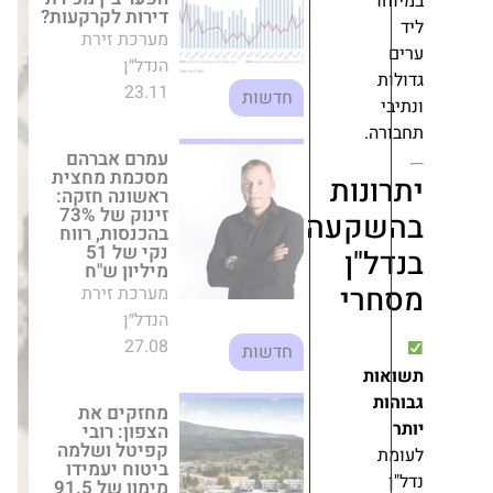
ראשונה חזקה:
זינוק של 73%
בהכנסות, רווח
נקי של 51 מיליון
ש"ח
מערכת זירת
הנדל״ן
27.08
חדשות
נות
מחזקים את
קעה
הצפון: רובי
קפיטל ושלמה
"ן
ביטוח יעמידו
י
מימון של 91.5
מיליון ש"ח
לפרויקט בקריית
שמונה
מערכת זירת
הנדל״ן
21.01
חדשות
שטרן 7: פרויקט