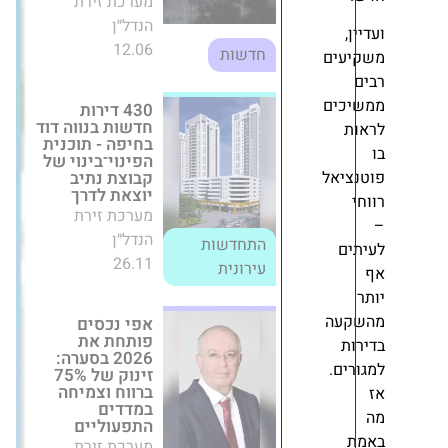
12.06
חדשות
ם
430 דירות
חדשות בנווה דוד
ם
בחיפה - תוכנית
הפינוי־בינוי של
קבוצת נתיב
יוצאת לדרך
אל
מערכת זירת
הנדל״ן
התחדשות
26.11
עירונית
אפי נכסים
פותחת את 2026
ה
בסערה: זינוק של
75% ברווח
וצמיחה במדדים
.
התפעוליים
מערכת זירת
הנדל״ן
14.05