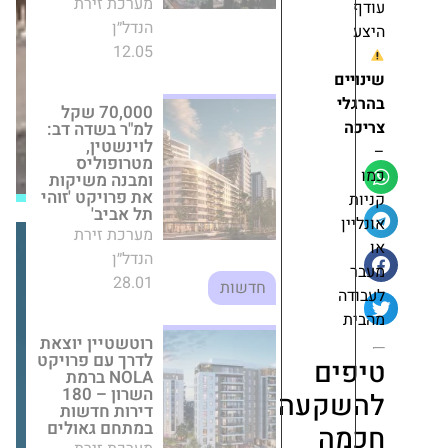
לשיווק
הנדל״ן
שני
28.01
חדשות
פרויקטים
חדשים
ברובע
רוטשטיין יוצאת
לדרך עם פרויקט
4
NOLA ברמת
בתל
השרון – 180
אביב
דירות חדשות
במתחם גאולים
מערכת זירת
הנדל״ן
מערכת
24.09
חדשות
זירת
הנדל״ן
הכשרת הישוב
התחדשות
עירונית ממשיכה
בצמיחה: פרויקט
ם
חדש בראשון
לציון ומינוי בכיר
קעה
נוסף
ה
מערכת זירת