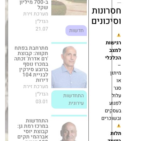
ברובע סירקין
לבניית 104
נות
דירות
ונים
מערכת זירת
הנדל״ן
התחדשות
03.01
עירונית
התחדשות במרכז
רמת גן: קבוצת
יוסי אברהמי
תקים 103 דירות
חדשות
מערכת זירת
הנדל״ן
התחדשות
18.03
עירונית
דירות בבאר שבע
ים
והנגב למורים
ושוטרים בהנחות
ענק
מערכת זירת