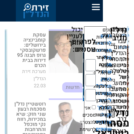
יכול
עסקת קומבינציה
לעניין
מערכת
ות
בירושלים:
לפרטים
אותך
אר
יות
זירת
פרשקובסקי גרופ
נוספים:
גם
תבנה 95 דירות
ות
נים
הנדל״ן
בבית הכרם
ר
מערכת זירת
הנדל״ן
״ן.
22.03
חדשות
ן?
ות
ו
וש
רוטשטיין נדל"ן
מסכמת רבעון
ן
שני חזק: שיא
'
אני
במכירות, רווח
נקי מוכפל
ר
מסכים
והתרחבות
ים
ש.
להצטרף
בפרויקטים
ם
לרשימת
:
מערכת זירת