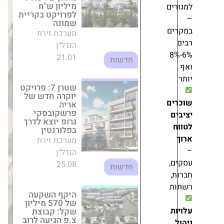
יוקרה חדש של
אריה
פרשקובסקי גרופ
יוצא לדרך
בפלורנטין
מערכת זירת
הנדל״ן
25.08
חדשות
היקף השקעה של
570 מיליון שקל:
קבוצת צ.פ הגיעה
לרוב דרוש
לפרויקט
פינוי-בינוי
בשכונת רמות
יום
מערכת זירת
ראשון,26/10/25
הנדל״ן
התחדשות
05.06
עירונית
האם מחירי הדיור