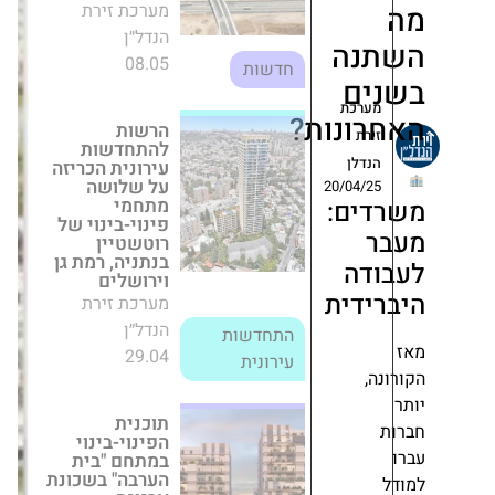
הרשות
להתחדשות
נה
עירונית הכריזה
על שלושה
ם
מתחמי
ערכת
פינוי-בינוי של
ונות?
רוטשטיין
רת
בנתניה, רמת גן
דלן
וירושלים
20/04/
מערכת זירת
ים:
הנדל״ן
התחדשות
29.04
עירונית
דה
דית
תוכנית
הפינוי-בינוי
במתחם "בית
הערבה" בשכונת
,
ארנונה בירושלים
הופקדה
להתנגדויות
מערכת זירת
הנדל״ן