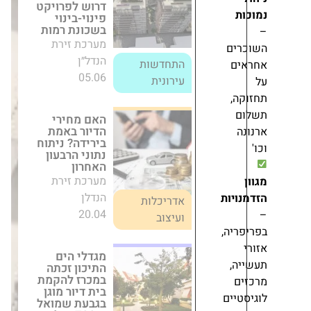
באמת בירידה?
ניתוח נתוני
הרבעון האחרון
מערכת זירת
ם
הנדלן
אדריכלות
20.04
ועיצוב
מגדלי הים התיכון
זכתה במכרז
להקמת בית דיור
מוגן בגבעת
שמואל ב-700
מיליון שקל
מערכת זירת
ות
הנדל״ן
21.07
חדשות
ה,
מתרחבת בפתח
תקווה: קבוצת 'רם
אדרת' זכתה
ים
במכרז נוסף