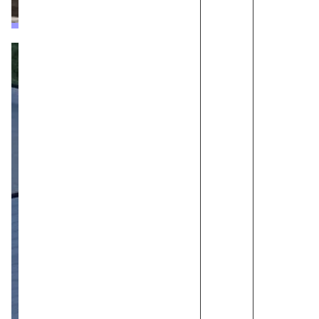
בפלורנטין
מערכת
זירת
הנדל״ן