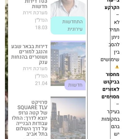
הנדל״ן
21.04
חדשות
פרויקט SQUARE
TLV של קטה
גרופ יוצא לדרך:
החלו עבודות
הבנייה על דרך
השלום בתל אביב
ם
מערכת זירת
הנדל״ן
12.05
ם
ם
70,000 שקל
למ"ר בשדה דב:
לוינשטין,
מטרופוליס ומבנה
אופק
משיקות את
ת
פרויקט 'זוהי תל
החזקות
אביב'
יוצאת
מערכת זירת