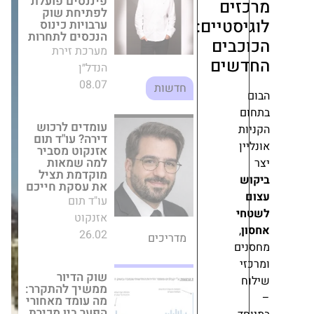
ים
עומדים לרכוש
טיים:
דירה? עו"ד תום
בים
אזנקוט מסביר
למה שמאות
ים
מוקדמת תציל
את עסקת חייכם
עו"ד תום אזנקוט
26.02
מדריכים
שוק הדיור
ממשיך להתקרר:
מה עומד מאחורי
הפער בין מכירת
דירות לקרקעות?
מערכת זירת
הנדל״ן
23.11
חדשות
עמרם אברהם
מסכמת מחצית