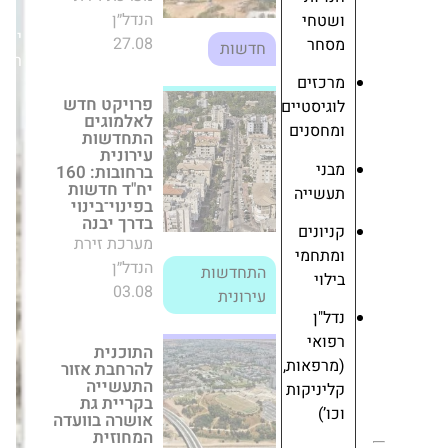
שטחי
פרויקט חדש
יום
סחר
לאלמוגים
רביעי,02/07/25
התחדשות
רכזים
עירונית ברחובות:
160 יח"ד חדשות
וגיסטיים
בפינוי־בינוי בדרך
מחסנים
יבנה
מערכת זירת
בני
הנדל״ן
התחדשות
עשייה
03.08
עירונית
יונים
מתחמי
התוכנית להרחבת
לוי
אזור התעשייה
בקריית גת
אושרה בוועדה
ל"ן
המחוזית
פואי
מערכת זירת
מרפאות,
הנדל״ן
ליניקות
08.05
חדשות
ו’)