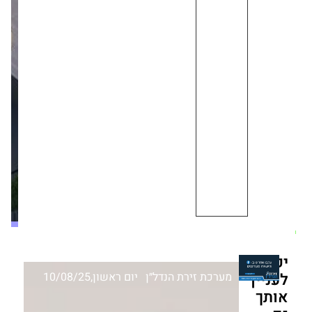
אשקלון
על
המפה:
קבוצת
רם
אדרת
מציעה
דירות
6
חדרים
במחיר
של
5
מערכת זירת הנדל״ן
יום ראשון,10/08/25