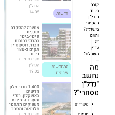
חדשות
אושרה להפקדה
תוכנית
פינוי-בינוי במרכז
רחובות: חברת
?
רוטשטיין תקים
כ-180 דירות
מערכת זירת
הנדל״ן
התחדשות
19.02
?
עירונית
1,400 חדרי מלון
חדשים
ב
באשקלון: רמ"י
ן
ומשרד התיירות
משווקים מתחמי
י"?
מלונאות ומסחר
מערכת זירת
הנדל״ן
שרדים
27.08
חדשות
ויות