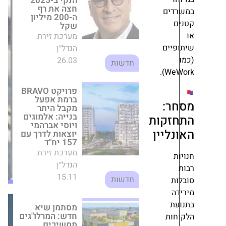
ם
פרויקט BRAVO
החברה
ברמת אפעל
ישראלית
מקבל היתר
בנייה: אלמוגים
שתשקיע
ים
ויוסי אברהמי
40
יוצאות לדרך עם
מיליון
W
157 יח"ד
אירו
מערכת זירת
בפרויקט
הנדל״ן
:
נדל"ן
15.11
חדשות
חדש
קות
בקו
יין
מסתמן שיא
החוף
חדש: המרלו"גים
של
ממשיכים להוביל
לרנקה
את שוק הנדל"ן
המסחרי בישראל
מערכת זירת
הנדל״ן
מערכת
19.10
חדשות
זירת
ת