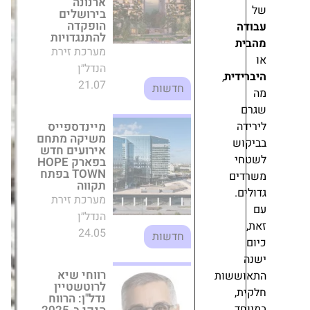
21.07
חדשות
מיינדספייס
משיקה מתחם
אירועים חדש
ת
,
בפארק HOPE
TOWN בפתח
תקווה
מערכת זירת
הנדל״ן
24.05
חדשות
רווחי שיא
לרוטשטיין נדל"ן:
הרווח הנקי
ב-2025 חצה את
רף ה-200 מיליון
שקל
מערכת זירת
ות
הנדל״ן
26.03
חדשות