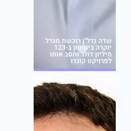
שדה נדל"ן רוכשת מגדל
יוקרה ביוסטון ב-123
מיליון דולר ותסב אותו
לפרויקט קונדו
מערכת זירת הנדל״ן