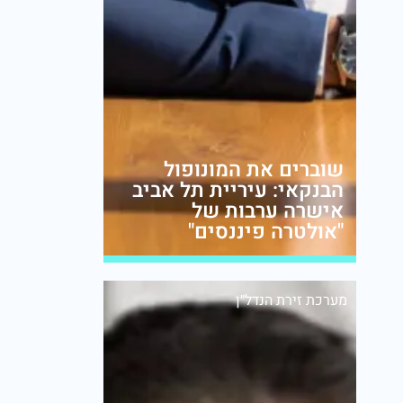
שוברים את המונופול
הבנקאי: עיריית תל אביב
אישרה ערבות של
"אולטרה פיננסים"
מערכת זירת הנדל״ן