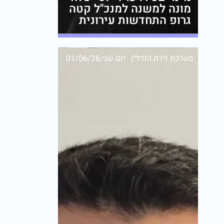
מונה למשנה למנכ"ל קטה
גרופ התחדשות עירונית
מערכת זירת הנדל״ן
יום שני,01/06/26