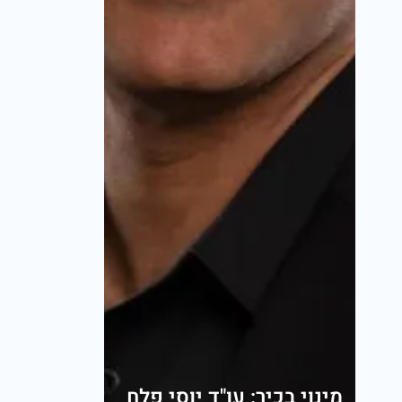
מינוי בכיר: עו"ד יוסי פלח