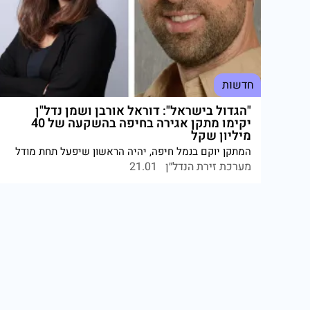
חדשות
"הגדול בישראל": דוראל אורבן ושמן נדל"ן
יקימו מתקן אגירה בחיפה בהשקעה של 40
מיליון שקל
המתקן יוקם בנמל חיפה, יהיה הראשון שיפעל תחת מודל
"אסדרת השוק" ויזכה לפרמיה ייחודית. היקף הפריקה
מערכת זירת הנדל״ן
21.01
היומי יעמוד על כ-80 מגה ואט שעה. מנכ"לית דוראל
אורבן: "מיצוב כשחקן מוביל באגירה האורבנית". מנכ"ל
שמן נדל"ן: "ממקסמים את הנכסים גם בתחומי האנרגיה"