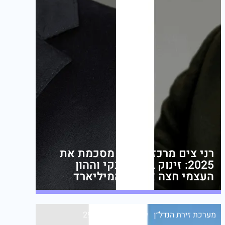
רני צים מרכזי קניות מסכמת את
2025: זינוק ברווח הנקי וההון
העצמי חצה את רף המיליארד
מערכת זירת הנדל״ן
יום רביעי,29/04/26