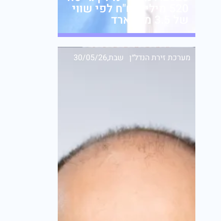
520 מיליון ש"ח לפי שווי
של 3.5 מיליארד
מערכת זירת הנדל״ן
שבת,30/05/26