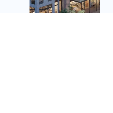
יריד הנדל"ן של קבוצת
נחמיאס לפסח: הטבת
ריהוט של עד 300 אלף
שקל
מערכת זירת הנדל״ן