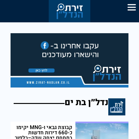
נדל״ן בת ים
קבוצת גבאי ו-MNG יקימו
כ-660 דירות חדשות
במתחם יצחק שדה–בלפור