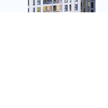
בהמשך לחוק הממ"דים:
קבוצת לוינשטין משיקה
את פרויקט SYMBOL
בגבעת שמואל עם
"ממ"דים משפחתיים"
מערכת זירת הנדל״ן