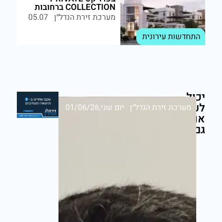
COLLECTION ברחובות
מערכת זירת הנדל״ן
05.07
התחדשות עירונית
יכול
לעניין
מערכת זירת הנדל״ן
יום שני,01/06/26
אותך
גם