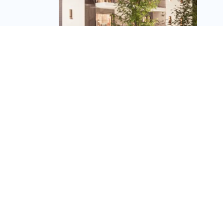
פרשקובסקי גרופ קיבלה
היתר בנייה לפרויקט
בקרית גת; החל שיווק
שלב הפריסייל
מערכת זירת הנדל״ן