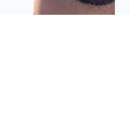
חילוץ הון ביבנה: אלמוגים
מכניסה שותף פיננסי
לפרויקט East Park
שישקיע 75% מההון
מערכת זירת הנדל״ן