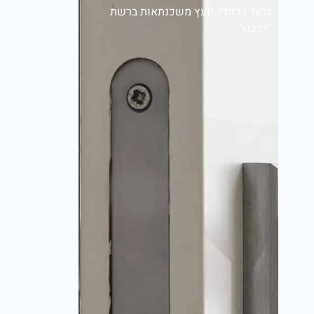
גלעד ברזילי, יועץ משכנתאות ברשת
"דרכנו"