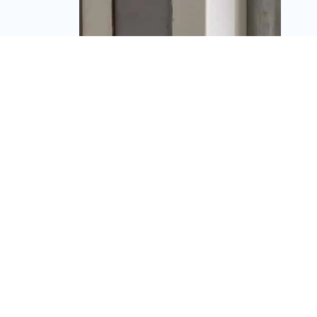
כך תוסיפו ממ״ד לדירה
בלי כאב ראש: מדריך מלא,
עדכני ומעשי לשנת 2025
מערכת זירת הנדל״ן