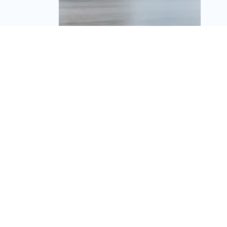
אפי אירופה רכשה
קומפלקס משרדים וקרקע
לדיור להשכרה בפראג
בכ-130 מיליון אירו
מערכת זירת הנדל״ן