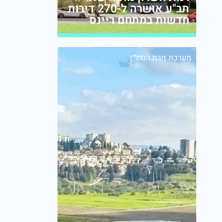
תב"ע אושרה ל-270 דירות
חדשות במתחם ריינס
מערכת זירת הנדל״ן