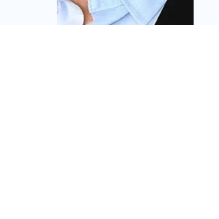
מדריך לבעלי דירות: כך
תתארגנו נכון לקראת
פינוי־בינוי ובחירת יזם
מערכת זירת הנדל״ן